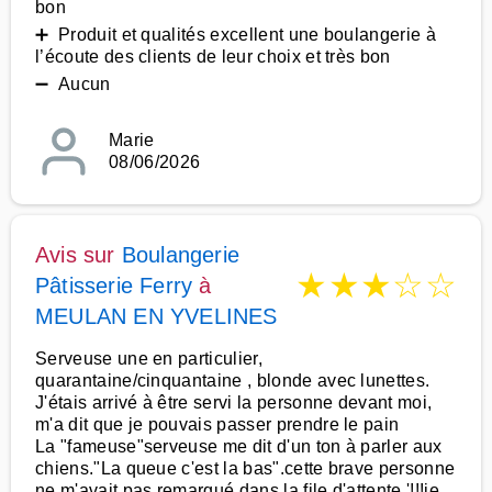
bon
➕ Produit et qualités excellent une boulangerie à
l’écoute des clients de leur choix et très bon
➖ Aucun
Marie
08/06/2026
Avis sur
Boulangerie
★
★
★
☆
☆
Pâtisserie Ferry
à
MEULAN EN YVELINES
Serveuse une en particulier,
quarantaine/cinquantaine , blonde avec lunettes.
J'étais arrivé à être servi la personne devant moi,
m'a dit que je pouvais passer prendre le pain
La "fameuse"serveuse me dit d'un ton à parler aux
chiens."La queue c'est la bas".cette brave personne
ne m'avait pas remarqué dans la file d'attente '!!!je