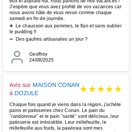
eux et aujourd'hui, nous parlons de nos vacances !
J'espère que vous avez profité de vos vacances car
nous avons hâte de vous revoir comme chaque
samedi en fin de journée.
➕ Le chausson aux pommes, le flan et sans oublier
le pudding !!
➖ Des gaufres artisanales un jour ?
Geoffroy
24/08/2025
Avis sur
MAISON CONAN
★
★
★
★
★
à
DOZULE
Chaque fois quand je viens dans la région, j'achète
pains et patisseries chez Conan. Le pain du
"randonneur" et le pain "santé" sont délicieux, leur
patisserie est irrésistible. Leur millefeuille, le
millefeuille aux fruits, la pawlowa sont mes