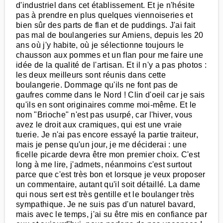
d'industriel dans cet établissement. Et je n'hésite
pas à prendre en plus quelques viennoiseries et
bien sûr des parts de flan et de puddings. J'ai fait
pas mal de boulangeries sur Amiens, depuis les 20
ans où j'y habite, où je sélectionne toujours le
chausson aux pommes et un flan pour me faire une
idée de la qualité de l'artisan. Et il n'y a pas photos :
les deux meilleurs sont réunis dans cette
boulangerie. Dommage qu'ils ne font pas de
gaufres comme dans le Nord ! Clin d'oeil car je sais
qu'ils en sont originaires comme moi-même. Et le
nom "Brioche" n'est pas usurpé, car l'hiver, vous
avez le droit aux cramiques, qui est une vraie
tuerie. Je n'ai pas encore essayé la partie traiteur,
mais je pense qu'un jour, je me déciderai : une
ficelle picarde devra être mon premier choix. C'est
long à me lire, j'admets, néanmoins c'est surtout
parce que c'est très bon et lorsque je veux proposer
un commentaire, autant qu'il soit détaillé. La dame
qui nous sert est très gentille et le boulanger très
sympathique. Je ne suis pas d'un naturel bavard,
mais avec le temps, j'ai su être mis en confiance par