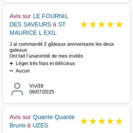
Avis sur
LE FOURNIL
★
★
★
★
★
DES SAVEURS
à
ST
MAURICE L EXIL
J ai commandé 2 gâteaux anniversaire les deux
gateaux
Ont fait l'unanimité de mes invités
➕ Léger très frais et délicieux
➖ Aucun
Vivi38
09/07/2025
Avis sur
Quante Quante
★
★
★
★
★
Bruno
à
UZES