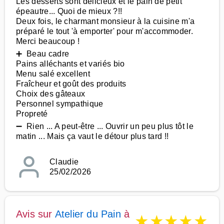
Les desserts sont délicieux et le pain de petit
épeautre... Quoi de mieux ?!!
Deux fois, le charmant monsieur à la cuisine m'a
préparé le tout 'à emporter' pour m'accommoder.
Merci beaucoup !
➕ Beau cadre
Pains alléchants et variés bio
Menu salé excellent
Fraîcheur et goût des produits
Choix des gâteaux
Personnel sympathique
Propreté
➖ Rien ... A peut-être ... Ouvrir un peu plus tôt le
matin ... Mais ça vaut le détour plus tard !!
Claudie
25/02/2026
Avis sur
Atelier du Pain
à
★
★
★
★
★