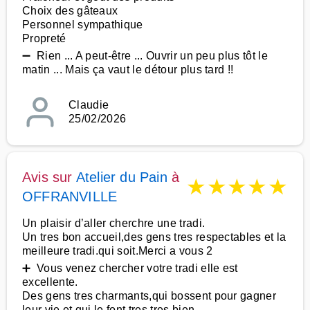
Choix des gâteaux
Personnel sympathique
Propreté
➖ Rien ... A peut-être ... Ouvrir un peu plus tôt le
matin ... Mais ça vaut le détour plus tard !!
Claudie
25/02/2026
Avis sur
Atelier du Pain
à
★
★
★
★
★
OFFRANVILLE
Un plaisir d’aller cherchre une tradi.
Un tres bon accueil,des gens tres respectables et la
meilleure tradi.qui soit.Merci a vous 2
➕ Vous venez chercher votre tradi elle est
excellente.
Des gens tres charmants,qui bossent pour gagner
leur vie et qui le font tres tres bien.