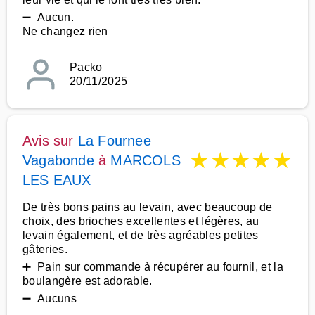
➖ Aucun.
Ne changez rien
Packo
20/11/2025
Avis sur
La Fournee
★
★
★
★
★
Vagabonde
à
MARCOLS
LES EAUX
De très bons pains au levain, avec beaucoup de
choix, des brioches excellentes et légères, au
levain également, et de très agréables petites
gâteries.
➕ Pain sur commande à récupérer au fournil, et la
boulangère est adorable.
➖ Aucuns