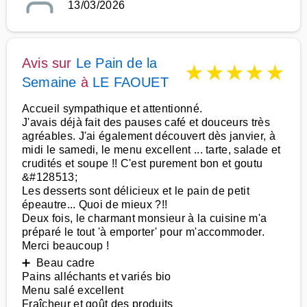
13/03/2026
Avis sur
Le Pain de la
★
★
★
★
★
Semaine
à
LE FAOUET
Accueil sympathique et attentionné.
J'avais déjà fait des pauses café et douceurs très
agréables. J'ai également découvert dès janvier, à
midi le samedi, le menu excellent ... tarte, salade et
crudités et soupe !! C'est purement bon et goutu
&#128513;
Les desserts sont délicieux et le pain de petit
épeautre... Quoi de mieux ?!!
Deux fois, le charmant monsieur à la cuisine m'a
préparé le tout 'à emporter' pour m'accommoder.
Merci beaucoup !
➕ Beau cadre
Pains alléchants et variés bio
Menu salé excellent
Fraîcheur et goût des produits