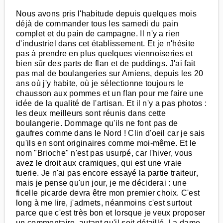
Nous avons pris l'habitude depuis quelques mois
déjà de commander tous les samedi du pain
complet et du pain de campagne. Il n'y a rien
d'industriel dans cet établissement. Et je n'hésite
pas à prendre en plus quelques viennoiseries et
bien sûr des parts de flan et de puddings. J'ai fait
pas mal de boulangeries sur Amiens, depuis les 20
ans où j'y habite, où je sélectionne toujours le
chausson aux pommes et un flan pour me faire une
idée de la qualité de l'artisan. Et il n'y a pas photos :
les deux meilleurs sont réunis dans cette
boulangerie. Dommage qu'ils ne font pas de
gaufres comme dans le Nord ! Clin d'oeil car je sais
qu'ils en sont originaires comme moi-même. Et le
nom "Brioche" n'est pas usurpé, car l'hiver, vous
avez le droit aux cramiques, qui est une vraie
tuerie. Je n'ai pas encore essayé la partie traiteur,
mais je pense qu'un jour, je me déciderai : une
ficelle picarde devra être mon premier choix. C'est
long à me lire, j'admets, néanmoins c'est surtout
parce que c'est très bon et lorsque je veux proposer
un commentaire, autant qu'il soit détaillé. La dame