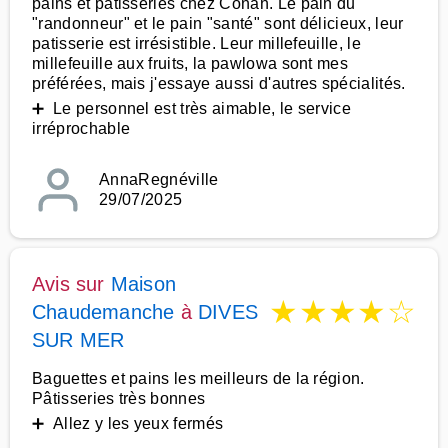
pains et patisseries chez Conan. Le pain du
"randonneur" et le pain "santé" sont délicieux, leur
patisserie est irrésistible. Leur millefeuille, le
millefeuille aux fruits, la pawlowa sont mes
préférées, mais j'essaye aussi d'autres spécialités.
➕ Le personnel est très aimable, le service
irréprochable
AnnaRegnéville
29/07/2025
Avis sur
Maison
★
★
★
★
☆
Chaudemanche
à
DIVES
SUR MER
Baguettes et pains les meilleurs de la région.
Pâtisseries très bonnes
➕ Allez y les yeux fermés