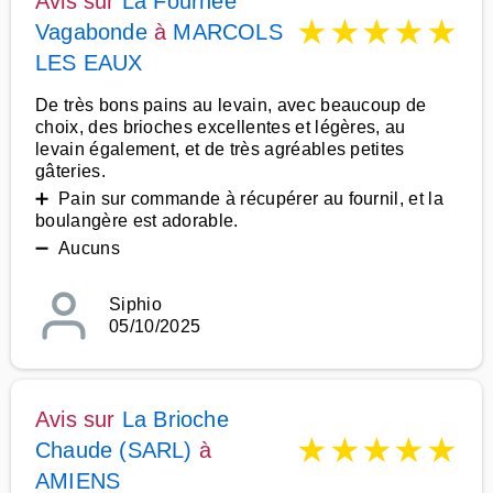
Avis sur
La Fournee
★
★
★
★
★
Vagabonde
à
MARCOLS
LES EAUX
De très bons pains au levain, avec beaucoup de
choix, des brioches excellentes et légères, au
levain également, et de très agréables petites
gâteries.
➕ Pain sur commande à récupérer au fournil, et la
boulangère est adorable.
➖ Aucuns
Siphio
05/10/2025
Avis sur
La Brioche
★
★
★
★
★
Chaude (SARL)
à
AMIENS