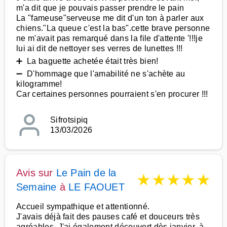
m'a dit que je pouvais passer prendre le pain
La "fameuse"serveuse me dit d'un ton à parler aux
chiens."La queue c'est la bas".cette brave personne
ne m'avait pas remarqué dans la file d'attente '!!!je
lui ai dit de nettoyer ses verres de lunettes !!!
➕ La baguette achetée était très bien!
➖ D'hommage que l'amabilité ne s'achète au
kilogramme!
Car certaines personnes pourraient s'en procurer !!!
Sifrotsipiq
13/03/2026
Avis sur
Le Pain de la
★
★
★
★
★
Semaine
à
LE FAOUET
Accueil sympathique et attentionné.
J'avais déjà fait des pauses café et douceurs très
agréables. J'ai également découvert dès janvier, à