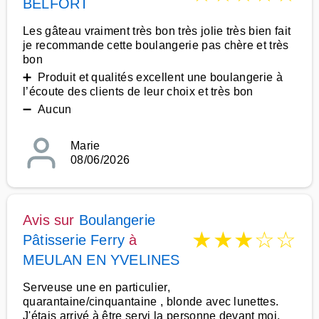
BELFORT
Les gâteau vraiment très bon très jolie très bien fait
je recommande cette boulangerie pas chère et très
bon
➕ Produit et qualités excellent une boulangerie à
l’écoute des clients de leur choix et très bon
➖ Aucun
Marie
08/06/2026
Avis sur
Boulangerie
★
★
★
☆
☆
Pâtisserie Ferry
à
MEULAN EN YVELINES
Serveuse une en particulier,
quarantaine/cinquantaine , blonde avec lunettes.
J'étais arrivé à être servi la personne devant moi,