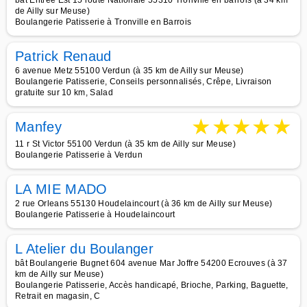
bât Entree Est 15 route Nationale 55310 Tronville en barrois (à 34 km
de Ailly sur Meuse)
Boulangerie Patisserie à Tronville en Barrois
Patrick Renaud
6 avenue Metz 55100 Verdun (à 35 km de Ailly sur Meuse)
Boulangerie Patisserie, Conseils personnalisés, Crêpe, Livraison
gratuite sur 10 km, Salad
★
★
★
★
★
Manfey
11 r St Victor 55100 Verdun (à 35 km de Ailly sur Meuse)
Boulangerie Patisserie à Verdun
LA MIE MADO
2 rue Orleans 55130 Houdelaincourt (à 36 km de Ailly sur Meuse)
Boulangerie Patisserie à Houdelaincourt
L Atelier du Boulanger
bât Boulangerie Bugnet 604 avenue Mar Joffre 54200 Ecrouves (à 37
km de Ailly sur Meuse)
Boulangerie Patisserie, Accès handicapé, Brioche, Parking, Baguette,
Retrait en magasin, C