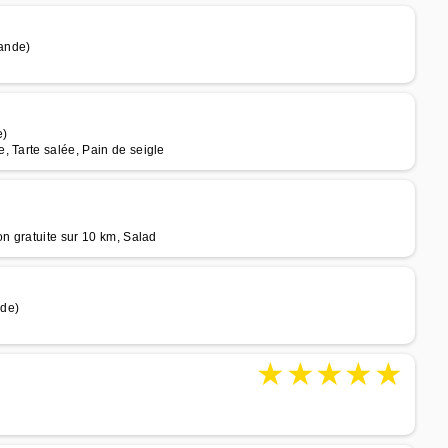
ande)
e)
, Tarte salée, Pain de seigle
on gratuite sur 10 km, Salad
nde)
★
★
★
★
★