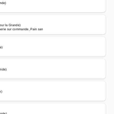
ande)
eur la Grande)
sserie sur commande, Pain san
e)
ande)
e)
ande)