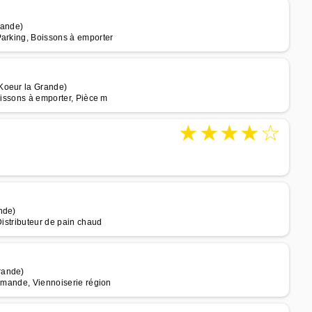
rande)
Parking, Boissons à emporter
Koeur la Grande)
oissons à emporter, Pièce m
★
★
★
★
☆
nde)
Distributeur de pain chaud
rande)
ommande, Viennoiserie région