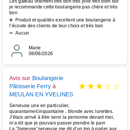
Les gâteau vraiment très bon très jolie très bien fait
je recommande cette boulangerie pas chère et très
bon
➕ Produit et qualités excellent une boulangerie à
l’écoute des clients de leur choix et très bon
➖ Aucun
Marie
08/06/2026
Avis sur
Boulangerie
★
★
★
☆
☆
Pâtisserie Ferry
à
MEULAN EN YVELINES
Serveuse une en particulier,
quarantaine/cinquantaine , blonde avec lunettes.
J'étais arrivé à être servi la personne devant moi,
m'a dit que je pouvais passer prendre le pain
La "fameuse"serveuse me dit d'un ton à parler aux