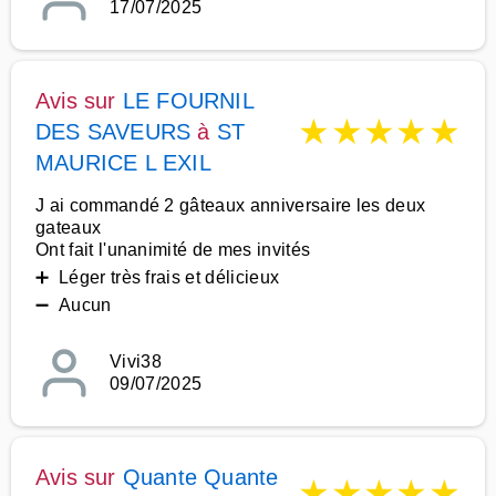
17/07/2025
Avis sur
LE FOURNIL
★
★
★
★
★
DES SAVEURS
à
ST
MAURICE L EXIL
J ai commandé 2 gâteaux anniversaire les deux
gateaux
Ont fait l'unanimité de mes invités
➕ Léger très frais et délicieux
➖ Aucun
Vivi38
09/07/2025
Avis sur
Quante Quante
★
★
★
★
★