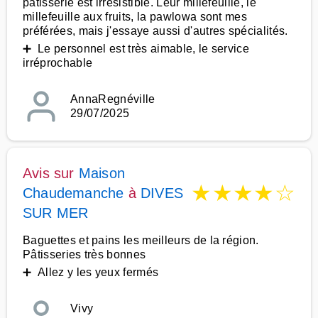
patisserie est irrésistible. Leur millefeuille, le
millefeuille aux fruits, la pawlowa sont mes
préférées, mais j'essaye aussi d'autres spécialités.
➕ Le personnel est très aimable, le service
irréprochable
AnnaRegnéville
29/07/2025
Avis sur
Maison
★
★
★
★
☆
Chaudemanche
à
DIVES
SUR MER
Baguettes et pains les meilleurs de la région.
Pâtisseries très bonnes
➕ Allez y les yeux fermés
Vivy