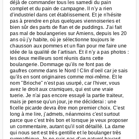
déjà de commander tous les samedi du pain
complet et du pain de campagne. Il n'y a rien
d'industriel dans cet établissement. Et je n'hésite
pas à prendre en plus quelques viennoiseries et
bien sûr des parts de flan et de puddings. J'ai fait
pas mal de boulangeries sur Amiens, depuis les 20
ans où j'y habite, où je sélectionne toujours le
chausson aux pommes et un flan pour me faire une
idée de la qualité de l'artisan. Et il n'y a pas photos :
les deux meilleurs sont réunis dans cette
boulangerie. Dommage qu'ils ne font pas de
gaufres comme dans le Nord ! Clin d'oeil car je sais
qu'ils en sont originaires comme moi-même. Et le
nom "Brioche" n'est pas usurpé, car l'hiver, vous
avez le droit aux cramiques, qui est une vraie
tuerie. Je n'ai pas encore essayé la partie traiteur,
mais je pense qu'un jour, je me déciderai : une
ficelle picarde devra être mon premier choix. C'est
long à me lire, j'admets, néanmoins c'est surtout
parce que c'est très bon et lorsque je veux proposer
un commentaire, autant qu'il soit détaillé. La dame
qui nous sert est très gentille et le boulanger très
sympathique. Je ne suis pas d'un naturel bavard,