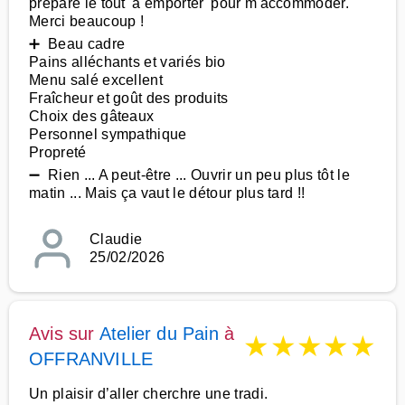
préparé le tout 'à emporter' pour m'accommoder.
Merci beaucoup !
➕ Beau cadre
Pains alléchants et variés bio
Menu salé excellent
Fraîcheur et goût des produits
Choix des gâteaux
Personnel sympathique
Propreté
➖ Rien ... A peut-être ... Ouvrir un peu plus tôt le
matin ... Mais ça vaut le détour plus tard !!
Claudie
25/02/2026
Avis sur
Atelier du Pain
à
★
★
★
★
★
OFFRANVILLE
Un plaisir d’aller cherchre une tradi.