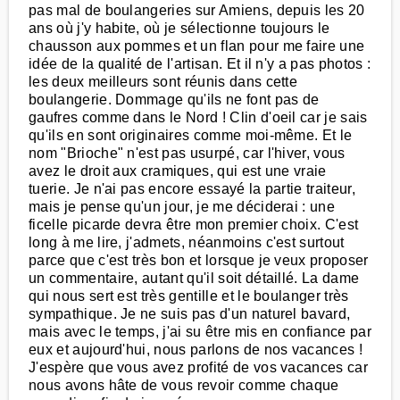
pas mal de boulangeries sur Amiens, depuis les 20
ans où j'y habite, où je sélectionne toujours le
chausson aux pommes et un flan pour me faire une
idée de la qualité de l'artisan. Et il n'y a pas photos :
les deux meilleurs sont réunis dans cette
boulangerie. Dommage qu'ils ne font pas de
gaufres comme dans le Nord ! Clin d'oeil car je sais
qu'ils en sont originaires comme moi-même. Et le
nom "Brioche" n'est pas usurpé, car l'hiver, vous
avez le droit aux cramiques, qui est une vraie
tuerie. Je n'ai pas encore essayé la partie traiteur,
mais je pense qu'un jour, je me déciderai : une
ficelle picarde devra être mon premier choix. C'est
long à me lire, j'admets, néanmoins c'est surtout
parce que c'est très bon et lorsque je veux proposer
un commentaire, autant qu'il soit détaillé. La dame
qui nous sert est très gentille et le boulanger très
sympathique. Je ne suis pas d'un naturel bavard,
mais avec le temps, j'ai su être mis en confiance par
eux et aujourd'hui, nous parlons de nos vacances !
J'espère que vous avez profité de vos vacances car
nous avons hâte de vous revoir comme chaque