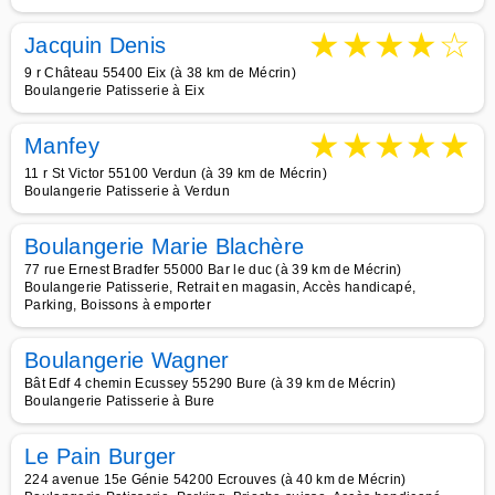
★
★
★
★
☆
Jacquin Denis
9 r Château 55400 Eix (à 38 km de Mécrin)
Boulangerie Patisserie à Eix
★
★
★
★
★
Manfey
11 r St Victor 55100 Verdun (à 39 km de Mécrin)
Boulangerie Patisserie à Verdun
Boulangerie Marie Blachère
77 rue Ernest Bradfer 55000 Bar le duc (à 39 km de Mécrin)
Boulangerie Patisserie, Retrait en magasin, Accès handicapé,
Parking, Boissons à emporter
Boulangerie Wagner
Bât Edf 4 chemin Ecussey 55290 Bure (à 39 km de Mécrin)
Boulangerie Patisserie à Bure
Le Pain Burger
224 avenue 15e Génie 54200 Ecrouves (à 40 km de Mécrin)