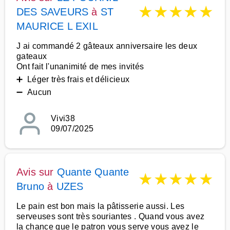
★
★
★
★
★
DES SAVEURS
à
ST
MAURICE L EXIL
J ai commandé 2 gâteaux anniversaire les deux
gateaux
Ont fait l'unanimité de mes invités
➕ Léger très frais et délicieux
➖ Aucun
Vivi38
09/07/2025
Avis sur
Quante Quante
★
★
★
★
★
Bruno
à
UZES
Le pain est bon mais la pâtisserie aussi. Les
serveuses sont très souriantes . Quand vous avez
la chance que le patron vous serve vous avez le