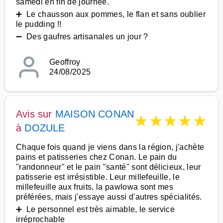
samedi en fin de journée.
➕ Le chausson aux pommes, le flan et sans oublier
le pudding !!
➖ Des gaufres artisanales un jour ?
Geoffroy
24/08/2025
Avis sur
MAISON CONAN
★
★
★
★
★
à
DOZULE
Chaque fois quand je viens dans la région, j'achète
pains et patisseries chez Conan. Le pain du
"randonneur" et le pain "santé" sont délicieux, leur
patisserie est irrésistible. Leur millefeuille, le
millefeuille aux fruits, la pawlowa sont mes
préférées, mais j'essaye aussi d'autres spécialités.
➕ Le personnel est très aimable, le service
irréprochable