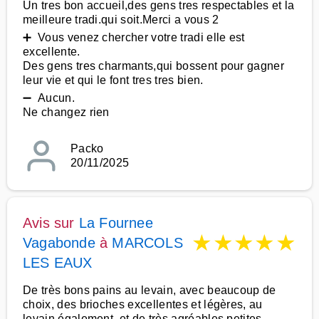
Un tres bon accueil,des gens tres respectables et la
meilleure tradi.qui soit.Merci a vous 2
➕ Vous venez chercher votre tradi elle est
excellente.
Des gens tres charmants,qui bossent pour gagner
leur vie et qui le font tres tres bien.
➖ Aucun.
Ne changez rien
Packo
20/11/2025
Avis sur
La Fournee
★
★
★
★
★
Vagabonde
à
MARCOLS
LES EAUX
De très bons pains au levain, avec beaucoup de
choix, des brioches excellentes et légères, au
levain également, et de très agréables petites