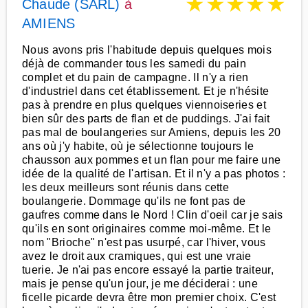
★
★
★
★
★
Chaude (SARL)
à
AMIENS
Nous avons pris l'habitude depuis quelques mois
déjà de commander tous les samedi du pain
complet et du pain de campagne. Il n'y a rien
d'industriel dans cet établissement. Et je n'hésite
pas à prendre en plus quelques viennoiseries et
bien sûr des parts de flan et de puddings. J'ai fait
pas mal de boulangeries sur Amiens, depuis les 20
ans où j'y habite, où je sélectionne toujours le
chausson aux pommes et un flan pour me faire une
idée de la qualité de l'artisan. Et il n'y a pas photos :
les deux meilleurs sont réunis dans cette
boulangerie. Dommage qu'ils ne font pas de
gaufres comme dans le Nord ! Clin d'oeil car je sais
qu'ils en sont originaires comme moi-même. Et le
nom "Brioche" n'est pas usurpé, car l'hiver, vous
avez le droit aux cramiques, qui est une vraie
tuerie. Je n'ai pas encore essayé la partie traiteur,
mais je pense qu'un jour, je me déciderai : une
ficelle picarde devra être mon premier choix. C'est