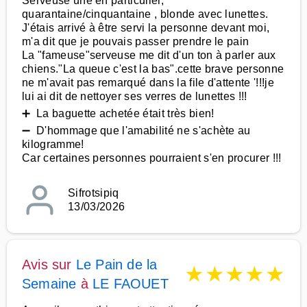
Serveuse une en particulier,
quarantaine/cinquantaine , blonde avec lunettes.
J'étais arrivé à être servi la personne devant moi,
m'a dit que je pouvais passer prendre le pain
La "fameuse"serveuse me dit d'un ton à parler aux
chiens."La queue c'est la bas".cette brave personne
ne m'avait pas remarqué dans la file d'attente '!!!je
lui ai dit de nettoyer ses verres de lunettes !!!
➕ La baguette achetée était très bien!
➖ D'hommage que l'amabilité ne s'achète au
kilogramme!
Car certaines personnes pourraient s'en procurer !!!
Sifrotsipiq
13/03/2026
Avis sur
Le Pain de la
★
★
★
★
★
Semaine
à
LE FAOUET