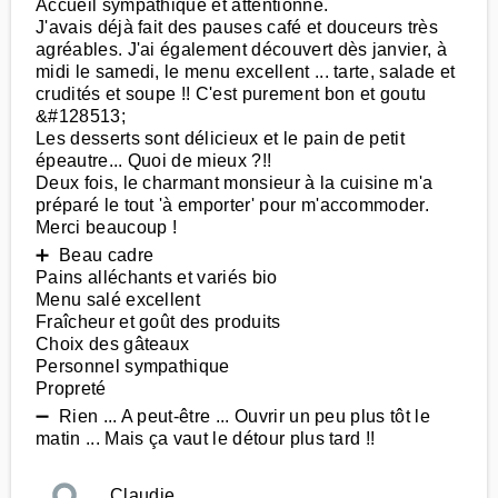
Accueil sympathique et attentionné.
J'avais déjà fait des pauses café et douceurs très
agréables. J'ai également découvert dès janvier, à
midi le samedi, le menu excellent ... tarte, salade et
crudités et soupe !! C'est purement bon et goutu
&#128513;
Les desserts sont délicieux et le pain de petit
épeautre... Quoi de mieux ?!!
Deux fois, le charmant monsieur à la cuisine m'a
préparé le tout 'à emporter' pour m'accommoder.
Merci beaucoup !
➕ Beau cadre
Pains alléchants et variés bio
Menu salé excellent
Fraîcheur et goût des produits
Choix des gâteaux
Personnel sympathique
Propreté
➖ Rien ... A peut-être ... Ouvrir un peu plus tôt le
matin ... Mais ça vaut le détour plus tard !!
Claudie