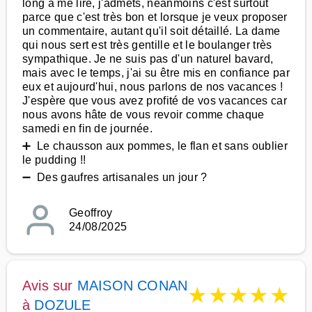
long à me lire, j'admets, néanmoins c'est surtout
parce que c'est très bon et lorsque je veux proposer
un commentaire, autant qu'il soit détaillé. La dame
qui nous sert est très gentille et le boulanger très
sympathique. Je ne suis pas d'un naturel bavard,
mais avec le temps, j'ai su être mis en confiance par
eux et aujourd'hui, nous parlons de nos vacances !
J'espère que vous avez profité de vos vacances car
nous avons hâte de vous revoir comme chaque
samedi en fin de journée.
➕ Le chausson aux pommes, le flan et sans oublier
le pudding !!
➖ Des gaufres artisanales un jour ?
Geoffroy
24/08/2025
Avis sur
MAISON CONAN
★
★
★
★
★
à
DOZULE