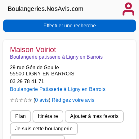
Boulangeries.NosAvis.com
Effectuer une recherche
Maison Voiriot
Boulangerie patisserie à Ligny en Barrois
29 rue Gén de Gaulle
55500 LIGNY EN BARROIS
03 29 78 41 71
Boulangerie Patisserie à Ligny en Barrois
☆
☆
☆
☆
☆
(
0 avis
)
Rédigez votre avis
Plan
Itinéraire
Ajouter à mes favoris
Je suis cette boulangerie