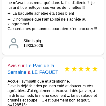
ne m'avait pas remarqué dans la file d'attente '!!!je
lui ai dit de nettoyer ses verres de lunettes !!!
➕ La baguette achetée était très bien!
➖ D'hommage que l'amabilité ne s'achète au
kilogramme!
Car certaines personnes pourraient s'en procurer !!!
Sifrotsipiq
13/03/2026
Avis sur
Le Pain de la
★
★
★
★
★
Semaine
à
LE FAOUET
Accueil sympathique et attentionné.
J'avais déjà fait des pauses café et douceurs très
agréables. J'ai également découvert dès janvier, à
midi le samedi, le menu excellent ... tarte, salade et
crudités et soupe !! C'est purement bon et goutu
&#128513;