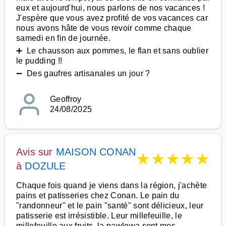
eux et aujourd'hui, nous parlons de nos vacances !
J'espère que vous avez profité de vos vacances car
nous avons hâte de vous revoir comme chaque
samedi en fin de journée.
➕ Le chausson aux pommes, le flan et sans oublier
le pudding !!
➖ Des gaufres artisanales un jour ?
Geoffroy
24/08/2025
Avis sur
MAISON CONAN
★
★
★
★
★
à
DOZULE
Chaque fois quand je viens dans la région, j'achète
pains et patisseries chez Conan. Le pain du
"randonneur" et le pain "santé" sont délicieux, leur
patisserie est irrésistible. Leur millefeuille, le
millefeuille aux fruits, la pawlowa sont mes