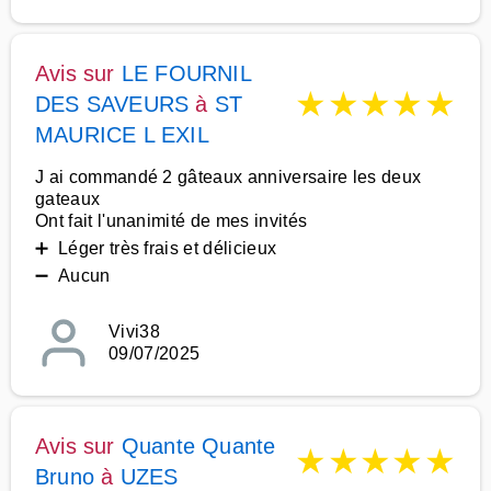
Avis sur
LE FOURNIL
★
★
★
★
★
DES SAVEURS
à
ST
MAURICE L EXIL
J ai commandé 2 gâteaux anniversaire les deux
gateaux
Ont fait l'unanimité de mes invités
➕ Léger très frais et délicieux
➖ Aucun
Vivi38
09/07/2025
Avis sur
Quante Quante
★
★
★
★
★
Bruno
à
UZES