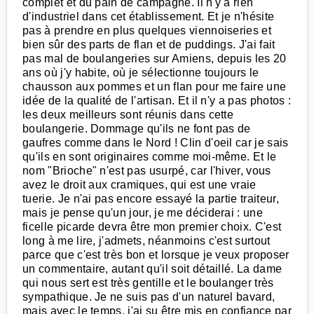
complet et du pain de campagne. Il n'y a rien
d'industriel dans cet établissement. Et je n'hésite
pas à prendre en plus quelques viennoiseries et
bien sûr des parts de flan et de puddings. J'ai fait
pas mal de boulangeries sur Amiens, depuis les 20
ans où j'y habite, où je sélectionne toujours le
chausson aux pommes et un flan pour me faire une
idée de la qualité de l'artisan. Et il n'y a pas photos :
les deux meilleurs sont réunis dans cette
boulangerie. Dommage qu'ils ne font pas de
gaufres comme dans le Nord ! Clin d'oeil car je sais
qu'ils en sont originaires comme moi-même. Et le
nom "Brioche" n'est pas usurpé, car l'hiver, vous
avez le droit aux cramiques, qui est une vraie
tuerie. Je n'ai pas encore essayé la partie traiteur,
mais je pense qu'un jour, je me déciderai : une
ficelle picarde devra être mon premier choix. C'est
long à me lire, j'admets, néanmoins c'est surtout
parce que c'est très bon et lorsque je veux proposer
un commentaire, autant qu'il soit détaillé. La dame
qui nous sert est très gentille et le boulanger très
sympathique. Je ne suis pas d'un naturel bavard,
mais avec le temps, j'ai su être mis en confiance par