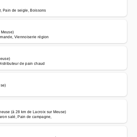
r, Pain de seigle, Boissons
r Meuse)
ommande, Viennoiserie région
Meuse)
Distributeur de pain chaud
use)
meuse (à 28 km de Lacroix sur Meuse)
caron salé, Pain de campagne,