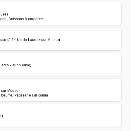
euse)
luten, Boissons à emporter,
euse (à 14 km de Lacroix sur Meuse)
Lacroix sur Meuse)
x sur Meuse)
s beurre, Pâtisserie sur comm
e)