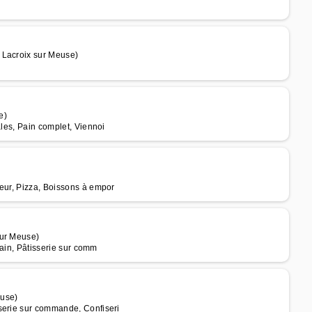
 Lacroix sur Meuse)
e)
ales, Pain complet, Viennoi
teur, Pizza, Boissons à empor
sur Meuse)
Pain, Pâtisserie sur comm
euse)
serie sur commande, Confiseri