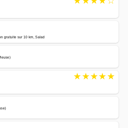
★
★
★
★
☆
on gratuite sur 10 km, Salad
 Meuse)
★
★
★
★
★
use)