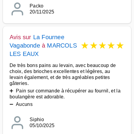
Packo
20/11/2025
Avis sur
La Fournee
★
★
★
★
★
Vagabonde
à
MARCOLS
LES EAUX
De très bons pains au levain, avec beaucoup de
choix, des brioches excellentes et légères, au
levain également, et de très agréables petites
gâteries.
➕ Pain sur commande à récupérer au fournil, et la
boulangère est adorable.
➖ Aucuns
Siphio
05/10/2025