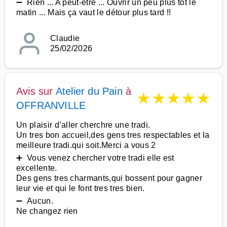
➖ Rien ... A peut-être ... Ouvrir un peu plus tôt le
matin ... Mais ça vaut le détour plus tard !!
Claudie
25/02/2026
Avis sur
Atelier du Pain
à
★
★
★
★
★
OFFRANVILLE
Un plaisir d’aller cherchre une tradi.
Un tres bon accueil,des gens tres respectables et la
meilleure tradi.qui soit.Merci a vous 2
➕ Vous venez chercher votre tradi elle est
excellente.
Des gens tres charmants,qui bossent pour gagner
leur vie et qui le font tres tres bien.
➖ Aucun.
Ne changez rien