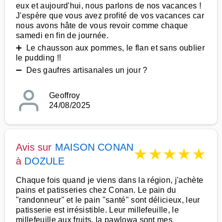
eux et aujourd'hui, nous parlons de nos vacances !
J'espère que vous avez profité de vos vacances car
nous avons hâte de vous revoir comme chaque
samedi en fin de journée.
➕ Le chausson aux pommes, le flan et sans oublier
le pudding !!
➖ Des gaufres artisanales un jour ?
Geoffroy
24/08/2025
Avis sur
MAISON CONAN
★
★
★
★
★
à
DOZULE
Chaque fois quand je viens dans la région, j'achète
pains et patisseries chez Conan. Le pain du
"randonneur" et le pain "santé" sont délicieux, leur
patisserie est irrésistible. Leur millefeuille, le
millefeuille aux fruits, la pawlowa sont mes