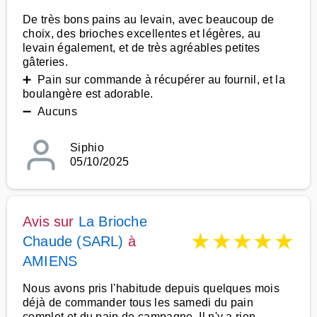
De très bons pains au levain, avec beaucoup de
choix, des brioches excellentes et légères, au
levain également, et de très agréables petites
gâteries.
➕ Pain sur commande à récupérer au fournil, et la
boulangère est adorable.
➖ Aucuns
Siphio
05/10/2025
Avis sur
La Brioche
★
★
★
★
★
Chaude (SARL)
à
AMIENS
Nous avons pris l'habitude depuis quelques mois
déjà de commander tous les samedi du pain
complet et du pain de campagne. Il n'y a rien