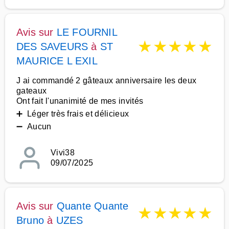
Avis sur
LE FOURNIL
★
★
★
★
★
DES SAVEURS
à
ST
MAURICE L EXIL
J ai commandé 2 gâteaux anniversaire les deux
gateaux
Ont fait l'unanimité de mes invités
➕ Léger très frais et délicieux
➖ Aucun
Vivi38
09/07/2025
Avis sur
Quante Quante
★
★
★
★
★
Bruno
à
UZES