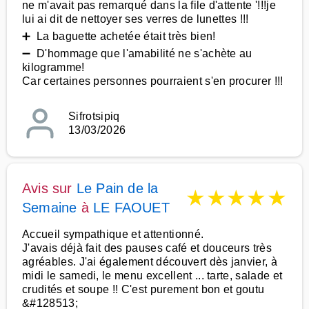
ne m'avait pas remarqué dans la file d'attente '!!!je
lui ai dit de nettoyer ses verres de lunettes !!!
➕ La baguette achetée était très bien!
➖ D'hommage que l'amabilité ne s'achète au
kilogramme!
Car certaines personnes pourraient s'en procurer !!!
Sifrotsipiq
13/03/2026
Avis sur
Le Pain de la
★
★
★
★
★
Semaine
à
LE FAOUET
Accueil sympathique et attentionné.
J'avais déjà fait des pauses café et douceurs très
agréables. J'ai également découvert dès janvier, à
midi le samedi, le menu excellent ... tarte, salade et
crudités et soupe !! C'est purement bon et goutu
&#128513;