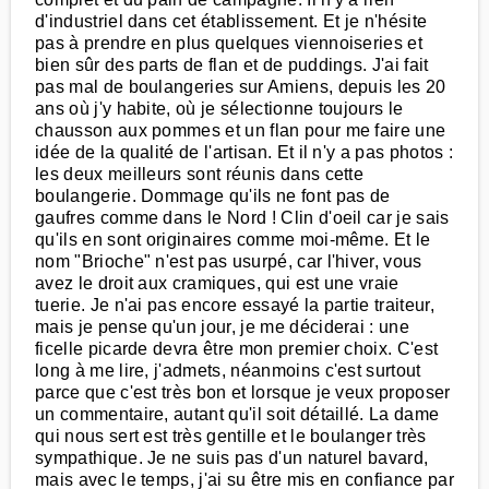
d'industriel dans cet établissement. Et je n'hésite
pas à prendre en plus quelques viennoiseries et
bien sûr des parts de flan et de puddings. J'ai fait
pas mal de boulangeries sur Amiens, depuis les 20
ans où j'y habite, où je sélectionne toujours le
chausson aux pommes et un flan pour me faire une
idée de la qualité de l'artisan. Et il n'y a pas photos :
les deux meilleurs sont réunis dans cette
boulangerie. Dommage qu'ils ne font pas de
gaufres comme dans le Nord ! Clin d'oeil car je sais
qu'ils en sont originaires comme moi-même. Et le
nom "Brioche" n'est pas usurpé, car l'hiver, vous
avez le droit aux cramiques, qui est une vraie
tuerie. Je n'ai pas encore essayé la partie traiteur,
mais je pense qu'un jour, je me déciderai : une
ficelle picarde devra être mon premier choix. C'est
long à me lire, j'admets, néanmoins c'est surtout
parce que c'est très bon et lorsque je veux proposer
un commentaire, autant qu'il soit détaillé. La dame
qui nous sert est très gentille et le boulanger très
sympathique. Je ne suis pas d'un naturel bavard,
mais avec le temps, j'ai su être mis en confiance par