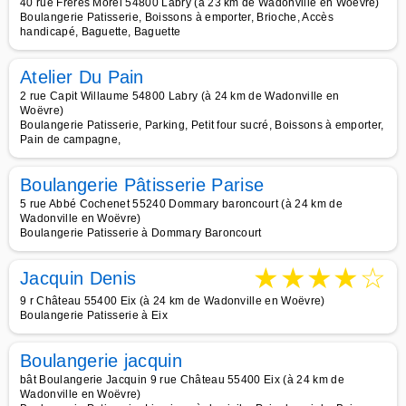
40 rue Frères Morel 54800 Labry (à 23 km de Wadonville en Woëvre)
Boulangerie Patisserie, Boissons à emporter, Brioche, Accès
handicapé, Baguette, Baguette
Atelier Du Pain
2 rue Capit Willaume 54800 Labry (à 24 km de Wadonville en
Woëvre)
Boulangerie Patisserie, Parking, Petit four sucré, Boissons à emporter,
Pain de campagne,
Boulangerie Pâtisserie Parise
5 rue Abbé Cochenet 55240 Dommary baroncourt (à 24 km de
Wadonville en Woëvre)
Boulangerie Patisserie à Dommary Baroncourt
★
★
★
★
☆
Jacquin Denis
9 r Château 55400 Eix (à 24 km de Wadonville en Woëvre)
Boulangerie Patisserie à Eix
Boulangerie jacquin
bât Boulangerie Jacquin 9 rue Château 55400 Eix (à 24 km de
Wadonville en Woëvre)