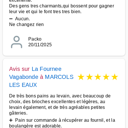
excellente.
Des gens tres charmants,qui bossent pour gagner
leur vie et qui le font tres tres bien.
➖ Aucun.
Ne changez rien
Packo
20/11/2025
Avis sur
La Fournee
★
★
★
★
★
Vagabonde
à
MARCOLS
LES EAUX
De très bons pains au levain, avec beaucoup de
choix, des brioches excellentes et légères, au
levain également, et de très agréables petites
gâteries.
➕ Pain sur commande à récupérer au fournil, et la
boulangère est adorable.