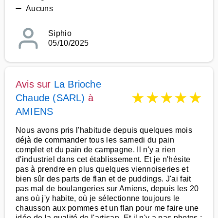
➖ Aucuns
Siphio
05/10/2025
Avis sur
La Brioche
★
★
★
★
★
Chaude (SARL)
à
AMIENS
Nous avons pris l'habitude depuis quelques mois
déjà de commander tous les samedi du pain
complet et du pain de campagne. Il n'y a rien
d'industriel dans cet établissement. Et je n'hésite
pas à prendre en plus quelques viennoiseries et
bien sûr des parts de flan et de puddings. J'ai fait
pas mal de boulangeries sur Amiens, depuis les 20
ans où j'y habite, où je sélectionne toujours le
chausson aux pommes et un flan pour me faire une
idée de la qualité de l'artisan. Et il n'y a pas photos :