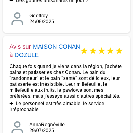
➖ Des gaufres artisanales un jour ?
Geoffroy
24/08/2025
Avis sur
MAISON CONAN
★
★
★
★
★
à
DOZULE
Chaque fois quand je viens dans la région, j'achète
pains et patisseries chez Conan. Le pain du
"randonneur" et le pain "santé" sont délicieux, leur
patisserie est irrésistible. Leur millefeuille, le
millefeuille aux fruits, la pawlowa sont mes
préférées, mais j'essaye aussi d'autres spécialités.
➕ Le personnel est très aimable, le service
irréprochable
AnnaRegnéville
29/07/2025