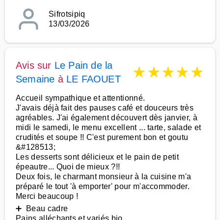
Sifrotsipiq
13/03/2026
Avis sur
Le Pain de la
★
★
★
★
★
Semaine
à
LE FAOUET
Accueil sympathique et attentionné.
J'avais déjà fait des pauses café et douceurs très
agréables. J'ai également découvert dès janvier, à
midi le samedi, le menu excellent ... tarte, salade et
crudités et soupe !! C'est purement bon et goutu
&#128513;
Les desserts sont délicieux et le pain de petit
épeautre... Quoi de mieux ?!!
Deux fois, le charmant monsieur à la cuisine m'a
préparé le tout 'à emporter' pour m'accommoder.
Merci beaucoup !
➕ Beau cadre
Pains alléchants et variés bio