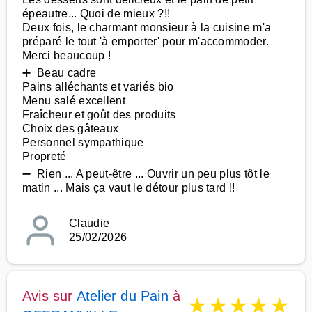
épeautre... Quoi de mieux ?!!
Deux fois, le charmant monsieur à la cuisine m'a
préparé le tout 'à emporter' pour m'accommoder.
Merci beaucoup !
➕ Beau cadre
Pains alléchants et variés bio
Menu salé excellent
Fraîcheur et goût des produits
Choix des gâteaux
Personnel sympathique
Propreté
➖ Rien ... A peut-être ... Ouvrir un peu plus tôt le
matin ... Mais ça vaut le détour plus tard !!
Claudie
25/02/2026
Avis sur
Atelier du Pain
à
★
★
★
★
★