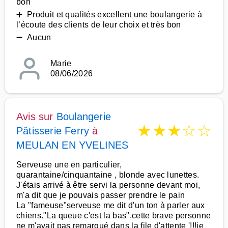
bon
➕ Produit et qualités excellent une boulangerie à
l’écoute des clients de leur choix et très bon
➖ Aucun
Marie
08/06/2026
Avis sur
Boulangerie
★
★
★
☆
☆
Pâtisserie Ferry
à
MEULAN EN YVELINES
Serveuse une en particulier,
quarantaine/cinquantaine , blonde avec lunettes.
J'étais arrivé à être servi la personne devant moi,
m'a dit que je pouvais passer prendre le pain
La "fameuse"serveuse me dit d'un ton à parler aux
chiens."La queue c'est la bas".cette brave personne
ne m'avait pas remarqué dans la file d'attente '!!!je