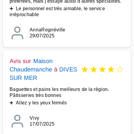
préférées, mais j'essaye aussi d'autres spécialités.
➕ Le personnel est très aimable, le service
irréprochable
AnnaRegnéville
29/07/2025
Avis sur
Maison
★
★
★
★
☆
Chaudemanche
à
DIVES
SUR MER
Baguettes et pains les meilleurs de la région.
Pâtisseries très bonnes
➕ Allez y les yeux fermés
Vivy
17/07/2025