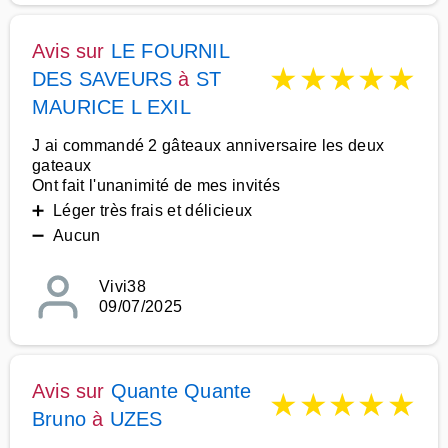
Avis sur
LE FOURNIL
★
★
★
★
★
DES SAVEURS
à
ST
MAURICE L EXIL
J ai commandé 2 gâteaux anniversaire les deux
gateaux
Ont fait l'unanimité de mes invités
➕ Léger très frais et délicieux
➖ Aucun
Vivi38
09/07/2025
Avis sur
Quante Quante
★
★
★
★
★
Bruno
à
UZES