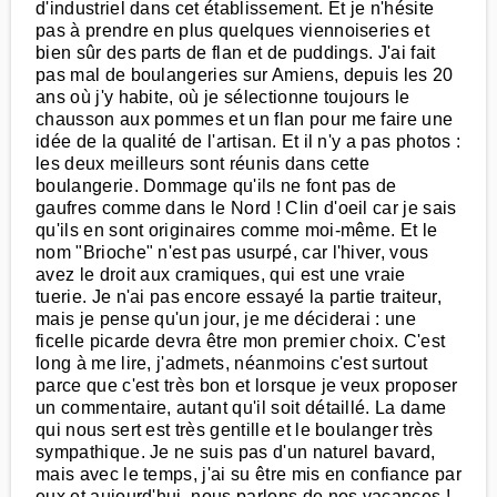
d'industriel dans cet établissement. Et je n'hésite
pas à prendre en plus quelques viennoiseries et
bien sûr des parts de flan et de puddings. J'ai fait
pas mal de boulangeries sur Amiens, depuis les 20
ans où j'y habite, où je sélectionne toujours le
chausson aux pommes et un flan pour me faire une
idée de la qualité de l'artisan. Et il n'y a pas photos :
les deux meilleurs sont réunis dans cette
boulangerie. Dommage qu'ils ne font pas de
gaufres comme dans le Nord ! Clin d'oeil car je sais
qu'ils en sont originaires comme moi-même. Et le
nom "Brioche" n'est pas usurpé, car l'hiver, vous
avez le droit aux cramiques, qui est une vraie
tuerie. Je n'ai pas encore essayé la partie traiteur,
mais je pense qu'un jour, je me déciderai : une
ficelle picarde devra être mon premier choix. C'est
long à me lire, j'admets, néanmoins c'est surtout
parce que c'est très bon et lorsque je veux proposer
un commentaire, autant qu'il soit détaillé. La dame
qui nous sert est très gentille et le boulanger très
sympathique. Je ne suis pas d'un naturel bavard,
mais avec le temps, j'ai su être mis en confiance par
eux et aujourd'hui, nous parlons de nos vacances !