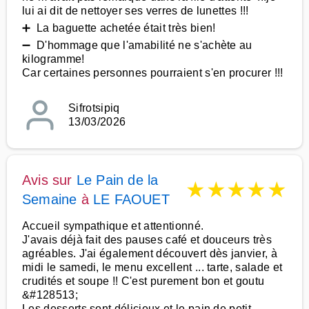
lui ai dit de nettoyer ses verres de lunettes !!!
➕ La baguette achetée était très bien!
➖ D'hommage que l'amabilité ne s'achète au
kilogramme!
Car certaines personnes pourraient s'en procurer !!!
Sifrotsipiq
13/03/2026
Avis sur
Le Pain de la
★
★
★
★
★
Semaine
à
LE FAOUET
Accueil sympathique et attentionné.
J'avais déjà fait des pauses café et douceurs très
agréables. J'ai également découvert dès janvier, à
midi le samedi, le menu excellent ... tarte, salade et
crudités et soupe !! C'est purement bon et goutu
&#128513;
Les desserts sont délicieux et le pain de petit