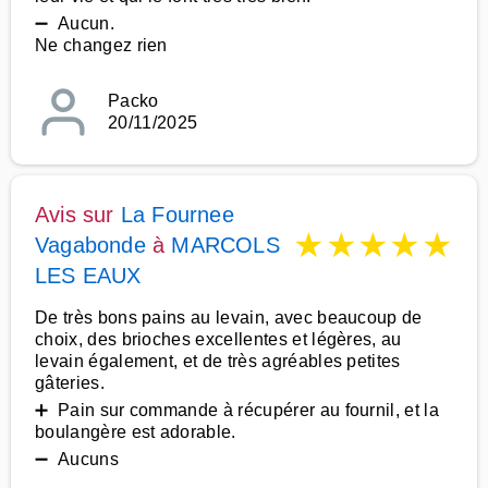
➖ Aucun.
Ne changez rien
Packo
20/11/2025
Avis sur
La Fournee
★
★
★
★
★
Vagabonde
à
MARCOLS
LES EAUX
De très bons pains au levain, avec beaucoup de
choix, des brioches excellentes et légères, au
levain également, et de très agréables petites
gâteries.
➕ Pain sur commande à récupérer au fournil, et la
boulangère est adorable.
➖ Aucuns