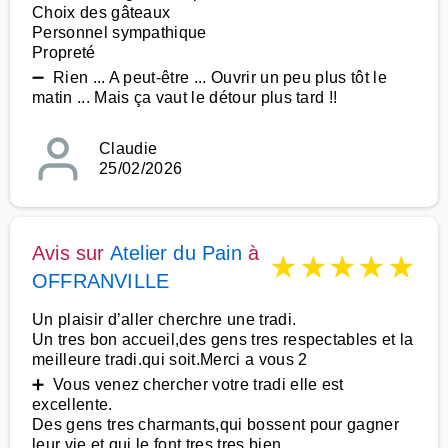
Choix des gâteaux
Personnel sympathique
Propreté
➖ Rien ... A peut-être ... Ouvrir un peu plus tôt le
matin ... Mais ça vaut le détour plus tard !!
Claudie
25/02/2026
Avis sur
Atelier du Pain
à
★
★
★
★
★
OFFRANVILLE
Un plaisir d’aller cherchre une tradi.
Un tres bon accueil,des gens tres respectables et la
meilleure tradi.qui soit.Merci a vous 2
➕ Vous venez chercher votre tradi elle est
excellente.
Des gens tres charmants,qui bossent pour gagner
leur vie et qui le font tres tres bien.