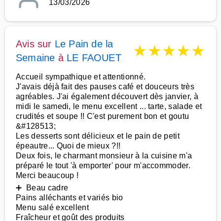
13/03/2026
Avis sur
Le Pain de la
★
★
★
★
★
Semaine
à
LE FAOUET
Accueil sympathique et attentionné.
J'avais déjà fait des pauses café et douceurs très
agréables. J'ai également découvert dès janvier, à
midi le samedi, le menu excellent ... tarte, salade et
crudités et soupe !! C'est purement bon et goutu
&#128513;
Les desserts sont délicieux et le pain de petit
épeautre... Quoi de mieux ?!!
Deux fois, le charmant monsieur à la cuisine m'a
préparé le tout 'à emporter' pour m'accommoder.
Merci beaucoup !
➕ Beau cadre
Pains alléchants et variés bio
Menu salé excellent
Fraîcheur et goût des produits