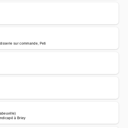
âtisserie sur commande, Peti
abeuville)
andicapé à Briey