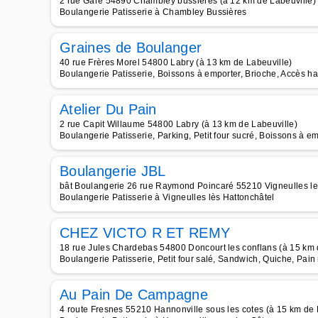
2 rue Gare 54890 Chambley bussieres (à 12 km de Labeuville)
Boulangerie Patisserie à Chambley Bussières
Graines de Boulanger
40 rue Frères Morel 54800 Labry (à 13 km de Labeuville)
Boulangerie Patisserie, Boissons à emporter, Brioche, Accès h
Atelier Du Pain
2 rue Capit Willaume 54800 Labry (à 13 km de Labeuville)
Boulangerie Patisserie, Parking, Petit four sucré, Boissons à 
Boulangerie JBL
bât Boulangerie 26 rue Raymond Poincaré 55210 Vigneulles les
Boulangerie Patisserie à Vigneulles lès Hattonchâtel
CHEZ VICTO R ET REMY
18 rue Jules Chardebas 54800 Doncourt les conflans (à 15 km 
Boulangerie Patisserie, Petit four salé, Sandwich, Quiche, Pain
Au Pain De Campagne
4 route Fresnes 55210 Hannonville sous les cotes (à 15 km de 