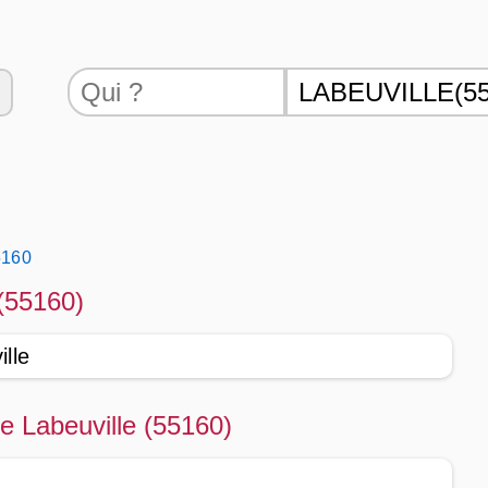
5160
 (55160)
lle
de Labeuville (55160)