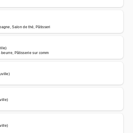
agne, Salon de thé, Pâtisseri
lle)
s beurre, Pâtisserie sur comm
ville)
ille)
ille)