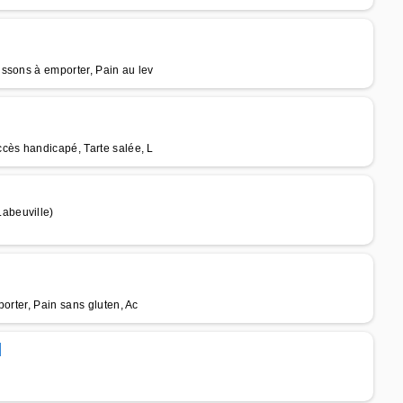
ssons à emporter, Pain au lev
cès handicapé, Tarte salée, L
abeuville)
orter, Pain sans gluten, Ac
d