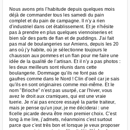
Nous avons pris l'habitude depuis quelques mois
déjà de commander tous les samedi du pain
complet et du pain de campagne. Il n'y a rien
d'industriel dans cet établissement. Et je n'hésite
pas à prendre en plus quelques viennoiseries et
bien sûr des parts de flan et de puddings. J'ai fait
pas mal de boulangeries sur Amiens, depuis les 20
ans où j'y habite, où je sélectionne toujours le
chausson aux pommes et un flan pour me faire une
idée de la qualité de l'artisan. Et il n'y a pas photos :
les deux meilleurs sont réunis dans cette
boulangerie. Dommage qu'ils ne font pas de
gaufres comme dans le Nord ! Clin d'oeil car je sais
qu'ils en sont originaires comme moi-même. Et le
nom "Brioche" n'est pas usurpé, car l'hiver, vous
avez le droit aux cramiques, qui est une vraie
tuerie. Je n'ai pas encore essayé la partie traiteur,
mais je pense qu'un jour, je me déciderai : une
ficelle picarde devra être mon premier choix. C'est
long à me lire, j'admets, néanmoins c'est surtout
parce que c'est très bon et lorsque je veux proposer