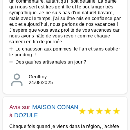
un commentaire, autant qu'il soit détaillé. La dame
qui nous sert est très gentille et le boulanger très
sympathique. Je ne suis pas d'un naturel bavard,
mais avec le temps, j'ai su être mis en confiance par
eux et aujourd'hui, nous parlons de nos vacances !
J'espère que vous avez profité de vos vacances car
nous avons hâte de vous revoir comme chaque
samedi en fin de journée.
➕ Le chausson aux pommes, le flan et sans oublier
le pudding !!
➖ Des gaufres artisanales un jour ?
Geoffroy
24/08/2025
Avis sur
MAISON CONAN
★
★
★
★
★
à
DOZULE
Chaque fois quand je viens dans la région, j'achète