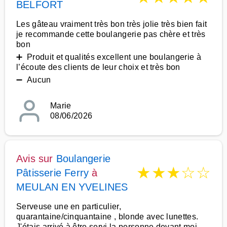
BELFORT
Les gâteau vraiment très bon très jolie très bien fait
je recommande cette boulangerie pas chère et très
bon
➕ Produit et qualités excellent une boulangerie à
l’écoute des clients de leur choix et très bon
➖ Aucun
Marie
08/06/2026
Avis sur
Boulangerie
★
★
★
☆
☆
Pâtisserie Ferry
à
MEULAN EN YVELINES
Serveuse une en particulier,
quarantaine/cinquantaine , blonde avec lunettes.
J'étais arrivé à être servi la personne devant moi,