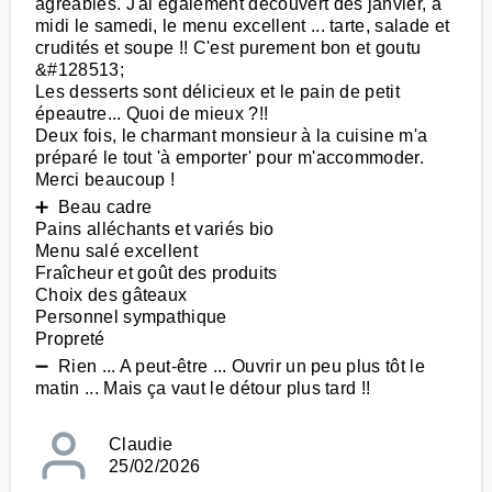
agréables. J'ai également découvert dès janvier, à
midi le samedi, le menu excellent ... tarte, salade et
crudités et soupe !! C'est purement bon et goutu
&#128513;
Les desserts sont délicieux et le pain de petit
épeautre... Quoi de mieux ?!!
Deux fois, le charmant monsieur à la cuisine m'a
préparé le tout 'à emporter' pour m'accommoder.
Merci beaucoup !
➕ Beau cadre
Pains alléchants et variés bio
Menu salé excellent
Fraîcheur et goût des produits
Choix des gâteaux
Personnel sympathique
Propreté
➖ Rien ... A peut-être ... Ouvrir un peu plus tôt le
matin ... Mais ça vaut le détour plus tard !!
Claudie
25/02/2026