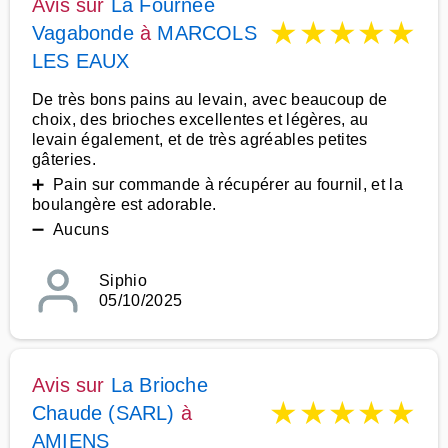
Avis sur
La Fournee
★
★
★
★
★
Vagabonde
à
MARCOLS
LES EAUX
De très bons pains au levain, avec beaucoup de
choix, des brioches excellentes et légères, au
levain également, et de très agréables petites
gâteries.
➕ Pain sur commande à récupérer au fournil, et la
boulangère est adorable.
➖ Aucuns
Siphio
05/10/2025
Avis sur
La Brioche
★
★
★
★
★
Chaude (SARL)
à
AMIENS