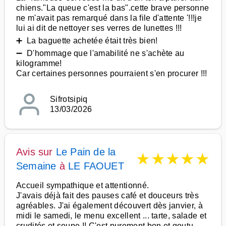
chiens."La queue c'est la bas".cette brave personne
ne m'avait pas remarqué dans la file d'attente '!!!je
lui ai dit de nettoyer ses verres de lunettes !!!
➕ La baguette achetée était très bien!
➖ D'hommage que l'amabilité ne s'achète au
kilogramme!
Car certaines personnes pourraient s'en procurer !!!
Sifrotsipiq
13/03/2026
Avis sur
Le Pain de la
★
★
★
★
★
Semaine
à
LE FAOUET
Accueil sympathique et attentionné.
J'avais déjà fait des pauses café et douceurs très
agréables. J'ai également découvert dès janvier, à
midi le samedi, le menu excellent ... tarte, salade et
crudités et soupe !! C'est purement bon et goutu