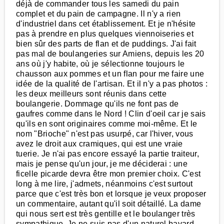
déjà de commander tous les samedi du pain
complet et du pain de campagne. Il n'y a rien
d'industriel dans cet établissement. Et je n'hésite
pas à prendre en plus quelques viennoiseries et
bien sûr des parts de flan et de puddings. J'ai fait
pas mal de boulangeries sur Amiens, depuis les 20
ans où j'y habite, où je sélectionne toujours le
chausson aux pommes et un flan pour me faire une
idée de la qualité de l'artisan. Et il n'y a pas photos :
les deux meilleurs sont réunis dans cette
boulangerie. Dommage qu'ils ne font pas de
gaufres comme dans le Nord ! Clin d'oeil car je sais
qu'ils en sont originaires comme moi-même. Et le
nom "Brioche" n'est pas usurpé, car l'hiver, vous
avez le droit aux cramiques, qui est une vraie
tuerie. Je n'ai pas encore essayé la partie traiteur,
mais je pense qu'un jour, je me déciderai : une
ficelle picarde devra être mon premier choix. C'est
long à me lire, j'admets, néanmoins c'est surtout
parce que c'est très bon et lorsque je veux proposer
un commentaire, autant qu'il soit détaillé. La dame
qui nous sert est très gentille et le boulanger très
sympathique. Je ne suis pas d'un naturel bavard,