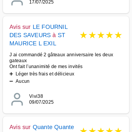
17/07/2025
Avis sur
LE FOURNIL
★
★
★
★
★
DES SAVEURS
à
ST
MAURICE L EXIL
J ai commandé 2 gâteaux anniversaire les deux
gateaux
Ont fait l'unanimité de mes invités
➕ Léger très frais et délicieux
➖ Aucun
Vivi38
09/07/2025
Avis sur
Quante Quante
★
★
★
★
★