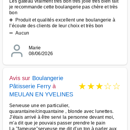
Les gâteau vraiment très bon très jolie très bien fait
je recommande cette boulangerie pas chère et très
bon
➕ Produit et qualités excellent une boulangerie à
l’écoute des clients de leur choix et très bon
➖ Aucun
Marie
08/06/2026
Avis sur
Boulangerie
★
★
★
☆
☆
Pâtisserie Ferry
à
MEULAN EN YVELINES
Serveuse une en particulier,
quarantaine/cinquantaine , blonde avec lunettes.
J'étais arrivé à être servi la personne devant moi,
m'a dit que je pouvais passer prendre le pain
La "fameuse"serveuse me dit d'un ton à parler aux