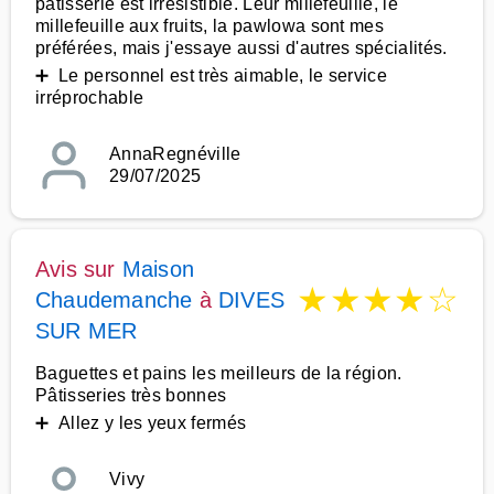
patisserie est irrésistible. Leur millefeuille, le
millefeuille aux fruits, la pawlowa sont mes
préférées, mais j'essaye aussi d'autres spécialités.
➕ Le personnel est très aimable, le service
irréprochable
AnnaRegnéville
29/07/2025
Avis sur
Maison
★
★
★
★
☆
Chaudemanche
à
DIVES
SUR MER
Baguettes et pains les meilleurs de la région.
Pâtisseries très bonnes
➕ Allez y les yeux fermés
Vivy