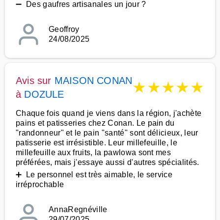
➖ Des gaufres artisanales un jour ?
Geoffroy
24/08/2025
Avis sur
MAISON CONAN
★
★
★
★
★
à
DOZULE
Chaque fois quand je viens dans la région, j'achète
pains et patisseries chez Conan. Le pain du
"randonneur" et le pain "santé" sont délicieux, leur
patisserie est irrésistible. Leur millefeuille, le
millefeuille aux fruits, la pawlowa sont mes
préférées, mais j'essaye aussi d'autres spécialités.
➕ Le personnel est très aimable, le service
irréprochable
AnnaRegnéville
29/07/2025