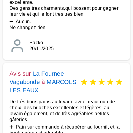
excellente.
Des gens tres charmants,qui bossent pour gagner
leur vie et qui le font tres tres bien.
➖ Aucun.
Ne changez rien
Packo
20/11/2025
Avis sur
La Fournee
★
★
★
★
★
Vagabonde
à
MARCOLS
LES EAUX
De très bons pains au levain, avec beaucoup de
choix, des brioches excellentes et légères, au
levain également, et de très agréables petites
gâteries.
➕ Pain sur commande à récupérer au fournil, et la
boulangère est adorable.