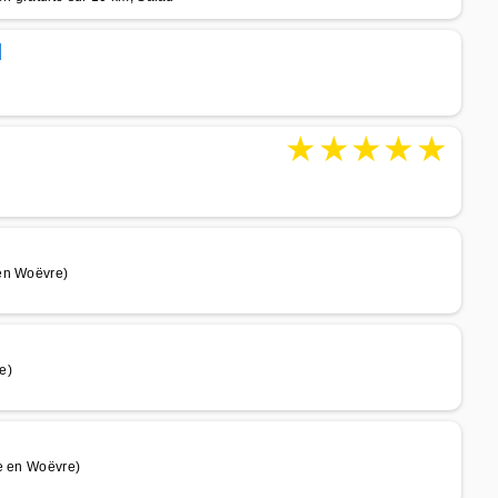
d
)
★
★
★
★
★
 en Woëvre)
e)
le en Woëvre)