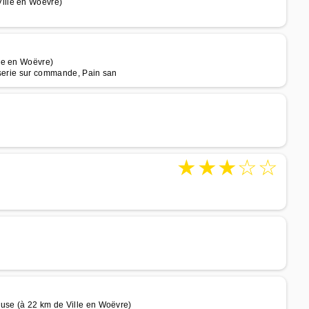
ille en Woëvre)
le en Woëvre)
sserie sur commande, Pain san
★
★
★
☆
☆
use (à 22 km de Ville en Woëvre)