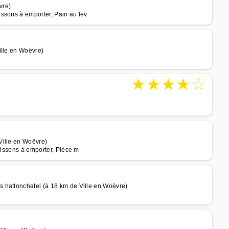
vre)
ssons à emporter, Pain au lev
ille en Woëvre)
★
★
★
★
☆
Ville en Woëvre)
oissons à emporter, Pièce m
 hattonchatel (à 18 km de Ville en Woëvre)