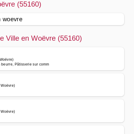
oëvre (55160)
en woevre
de Ville en Woëvre (55160)
 Woëvre)
s beurre, Pâtisserie sur comm
n Woëvre)
n Woëvre)