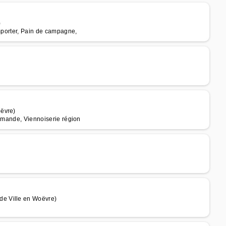
)
emporter, Pain de campagne,
oëvre)
ommande, Viennoiserie région
e Ville en Woëvre)