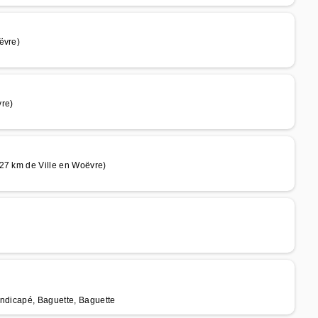
ëvre)
vre)
 27 km de Ville en Woëvre)
andicapé, Baguette, Baguette