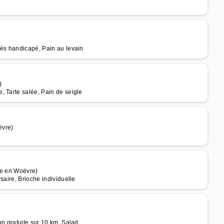
cès handicapé, Pain au levain
)
, Tarte salée, Pain de seigle
ëvre)
le en Woëvre)
saire, Brioche individuelle
on gratuite sur 10 km, Salad