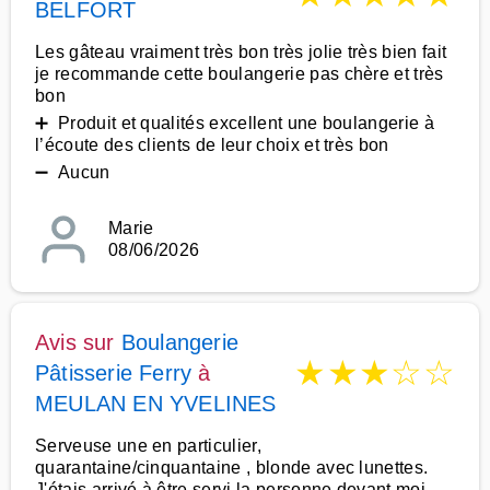
BELFORT
Les gâteau vraiment très bon très jolie très bien fait
je recommande cette boulangerie pas chère et très
bon
➕ Produit et qualités excellent une boulangerie à
l’écoute des clients de leur choix et très bon
➖ Aucun
Marie
08/06/2026
Avis sur
Boulangerie
★
★
★
☆
☆
Pâtisserie Ferry
à
MEULAN EN YVELINES
Serveuse une en particulier,
quarantaine/cinquantaine , blonde avec lunettes.
J'étais arrivé à être servi la personne devant moi,