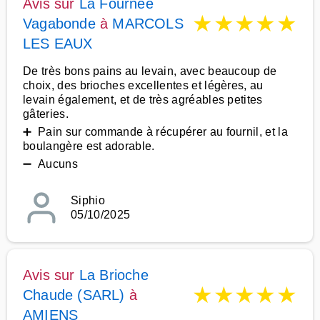
Avis sur
La Fournee
★
★
★
★
★
Vagabonde
à
MARCOLS
LES EAUX
De très bons pains au levain, avec beaucoup de
choix, des brioches excellentes et légères, au
levain également, et de très agréables petites
gâteries.
➕ Pain sur commande à récupérer au fournil, et la
boulangère est adorable.
➖ Aucuns
Siphio
05/10/2025
Avis sur
La Brioche
★
★
★
★
★
Chaude (SARL)
à
AMIENS