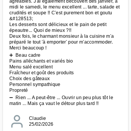
agréables. J'ai également découvert dès janvier, à
midi le samedi, le menu excellent ... tarte, salade et
crudités et soupe !! C'est purement bon et goutu
&#128513;
Les desserts sont délicieux et le pain de petit
épeautre... Quoi de mieux ?!!
Deux fois, le charmant monsieur à la cuisine m'a
préparé le tout 'à emporter' pour m'accommoder.
Merci beaucoup !
➕ Beau cadre
Pains alléchants et variés bio
Menu salé excellent
Fraîcheur et goût des produits
Choix des gâteaux
Personnel sympathique
Propreté
➖ Rien ... A peut-être ... Ouvrir un peu plus tôt le
matin ... Mais ça vaut le détour plus tard !!
Claudie
25/02/2026