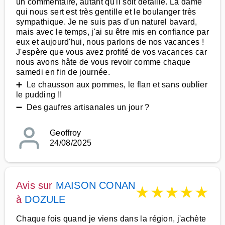
un commentaire, autant qu'il soit détaillé. La dame
qui nous sert est très gentille et le boulanger très
sympathique. Je ne suis pas d'un naturel bavard,
mais avec le temps, j'ai su être mis en confiance par
eux et aujourd'hui, nous parlons de nos vacances !
J'espère que vous avez profité de vos vacances car
nous avons hâte de vous revoir comme chaque
samedi en fin de journée.
➕ Le chausson aux pommes, le flan et sans oublier
le pudding !!
➖ Des gaufres artisanales un jour ?
Geoffroy
24/08/2025
Avis sur
MAISON CONAN
★
★
★
★
★
à
DOZULE
Chaque fois quand je viens dans la région, j'achète