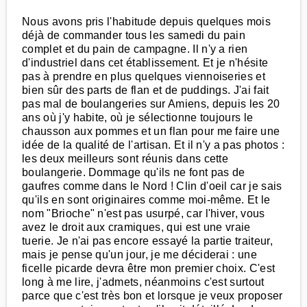
Nous avons pris l'habitude depuis quelques mois
déjà de commander tous les samedi du pain
complet et du pain de campagne. Il n'y a rien
d'industriel dans cet établissement. Et je n'hésite
pas à prendre en plus quelques viennoiseries et
bien sûr des parts de flan et de puddings. J'ai fait
pas mal de boulangeries sur Amiens, depuis les 20
ans où j'y habite, où je sélectionne toujours le
chausson aux pommes et un flan pour me faire une
idée de la qualité de l'artisan. Et il n'y a pas photos :
les deux meilleurs sont réunis dans cette
boulangerie. Dommage qu'ils ne font pas de
gaufres comme dans le Nord ! Clin d'oeil car je sais
qu'ils en sont originaires comme moi-même. Et le
nom "Brioche" n'est pas usurpé, car l'hiver, vous
avez le droit aux cramiques, qui est une vraie
tuerie. Je n'ai pas encore essayé la partie traiteur,
mais je pense qu'un jour, je me déciderai : une
ficelle picarde devra être mon premier choix. C'est
long à me lire, j'admets, néanmoins c'est surtout
parce que c'est très bon et lorsque je veux proposer