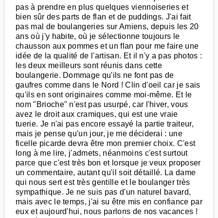
pas à prendre en plus quelques viennoiseries et
bien sûr des parts de flan et de puddings. J'ai fait
pas mal de boulangeries sur Amiens, depuis les 20
ans où j'y habite, où je sélectionne toujours le
chausson aux pommes et un flan pour me faire une
idée de la qualité de l'artisan. Et il n'y a pas photos :
les deux meilleurs sont réunis dans cette
boulangerie. Dommage qu'ils ne font pas de
gaufres comme dans le Nord ! Clin d'oeil car je sais
qu'ils en sont originaires comme moi-même. Et le
nom "Brioche" n'est pas usurpé, car l'hiver, vous
avez le droit aux cramiques, qui est une vraie
tuerie. Je n'ai pas encore essayé la partie traiteur,
mais je pense qu'un jour, je me déciderai : une
ficelle picarde devra être mon premier choix. C'est
long à me lire, j'admets, néanmoins c'est surtout
parce que c'est très bon et lorsque je veux proposer
un commentaire, autant qu'il soit détaillé. La dame
qui nous sert est très gentille et le boulanger très
sympathique. Je ne suis pas d'un naturel bavard,
mais avec le temps, j'ai su être mis en confiance par
eux et aujourd'hui, nous parlons de nos vacances !