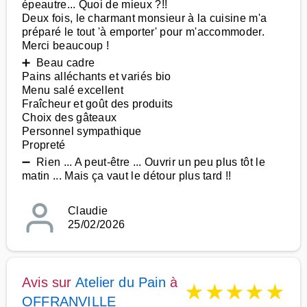
épeautre... Quoi de mieux ?!!
Deux fois, le charmant monsieur à la cuisine m'a
préparé le tout 'à emporter' pour m'accommoder.
Merci beaucoup !
➕ Beau cadre
Pains alléchants et variés bio
Menu salé excellent
Fraîcheur et goût des produits
Choix des gâteaux
Personnel sympathique
Propreté
➖ Rien ... A peut-être ... Ouvrir un peu plus tôt le
matin ... Mais ça vaut le détour plus tard !!
Claudie
25/02/2026
Avis sur
Atelier du Pain
à
★
★
★
★
★
OFFRANVILLE