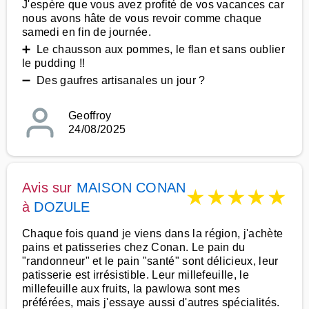
J'espère que vous avez profité de vos vacances car
nous avons hâte de vous revoir comme chaque
samedi en fin de journée.
➕ Le chausson aux pommes, le flan et sans oublier
le pudding !!
➖ Des gaufres artisanales un jour ?
Geoffroy
24/08/2025
Avis sur
MAISON CONAN
★
★
★
★
★
à
DOZULE
Chaque fois quand je viens dans la région, j'achète
pains et patisseries chez Conan. Le pain du
"randonneur" et le pain "santé" sont délicieux, leur
patisserie est irrésistible. Leur millefeuille, le
millefeuille aux fruits, la pawlowa sont mes
préférées, mais j'essaye aussi d'autres spécialités.