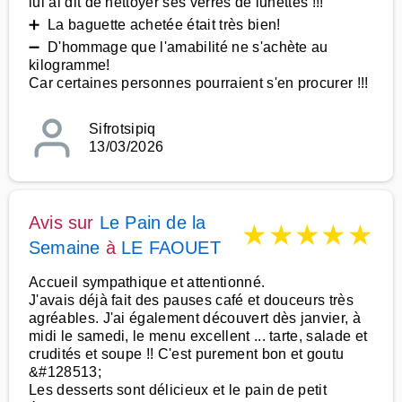
lui ai dit de nettoyer ses verres de lunettes !!!
➕ La baguette achetée était très bien!
➖ D'hommage que l'amabilité ne s'achète au
kilogramme!
Car certaines personnes pourraient s'en procurer !!!
Sifrotsipiq
13/03/2026
Avis sur
Le Pain de la
★
★
★
★
★
Semaine
à
LE FAOUET
Accueil sympathique et attentionné.
J'avais déjà fait des pauses café et douceurs très
agréables. J'ai également découvert dès janvier, à
midi le samedi, le menu excellent ... tarte, salade et
crudités et soupe !! C'est purement bon et goutu
&#128513;
Les desserts sont délicieux et le pain de petit