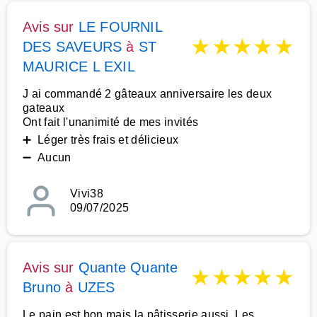
Avis sur
LE FOURNIL
★
★
★
★
★
DES SAVEURS
à
ST
MAURICE L EXIL
J ai commandé 2 gâteaux anniversaire les deux
gateaux
Ont fait l'unanimité de mes invités
➕ Léger très frais et délicieux
➖ Aucun
Vivi38
09/07/2025
Avis sur
Quante Quante
★
★
★
★
★
Bruno
à
UZES
Le pain est bon mais la pâtisserie aussi. Les