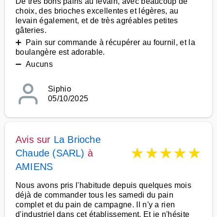
De très bons pains au levain, avec beaucoup de
choix, des brioches excellentes et légères, au
levain également, et de très agréables petites
gâteries.
➕ Pain sur commande à récupérer au fournil, et la
boulangère est adorable.
➖ Aucuns
Siphio
05/10/2025
Avis sur
La Brioche
★
★
★
★
★
Chaude (SARL)
à
AMIENS
Nous avons pris l'habitude depuis quelques mois
déjà de commander tous les samedi du pain
complet et du pain de campagne. Il n'y a rien
d'industriel dans cet établissement. Et je n'hésite