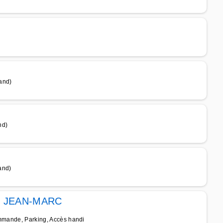
and)
nd)
and)
 JEAN-MARC
ommande, Parking, Accès handi