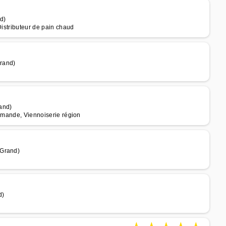
d)
Distributeur de pain chaud
Grand)
and)
ommande, Viennoiserie région
 Grand)
d)