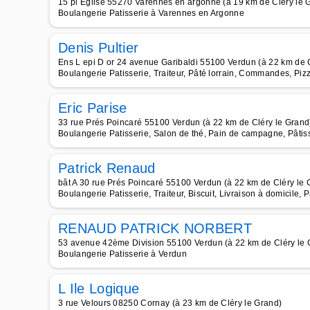
15 pl Eglise 55270 Varennes en argonne (à 19 km de Cléry le 
Boulangerie Patisserie à Varennes en Argonne
Denis Pultier
Ens L epi D or 24 avenue Garibaldi 55100 Verdun (à 22 km de 
Boulangerie Patisserie, Traiteur, Pâté lorrain, Commandes, Pizz
Eric Parise
33 rue Prés Poincaré 55100 Verdun (à 22 km de Cléry le Grand
Boulangerie Patisserie, Salon de thé, Pain de campagne, Pâtis
Patrick Renaud
bât A 30 rue Prés Poincaré 55100 Verdun (à 22 km de Cléry le 
Boulangerie Patisserie, Traiteur, Biscuit, Livraison à domicile, 
RENAUD PATRICK NORBERT
53 avenue 42ème Division 55100 Verdun (à 22 km de Cléry le 
Boulangerie Patisserie à Verdun
L Ile Logique
3 rue Velours 08250 Cornay (à 23 km de Cléry le Grand)