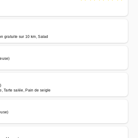
on gratuite sur 10 km, Salad
Meuse)
)
, Tarte salée, Pain de seigle
euse)