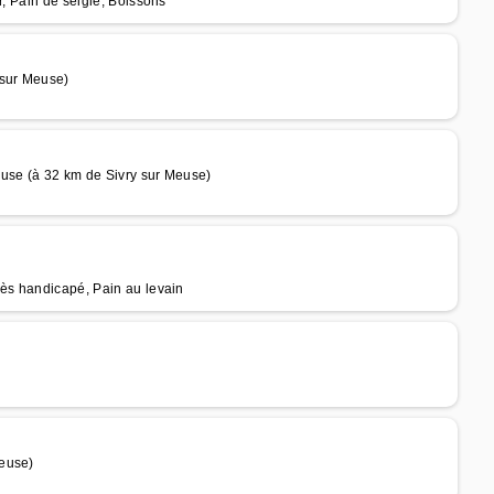
r, Pain de seigle, Boissons
 sur Meuse)
euse (à 32 km de Sivry sur Meuse)
cès handicapé, Pain au levain
Meuse)