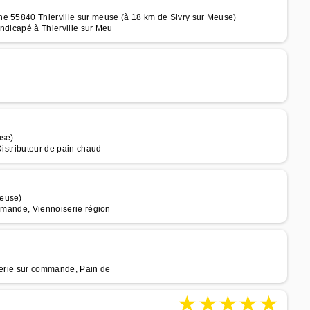
he 55840 Thierville sur meuse (à 18 km de Sivry sur Meuse)
ndicapé à Thierville sur Meu
use)
Distributeur de pain chaud
Meuse)
ommande, Viennoiserie région
sserie sur commande, Pain de
★
★
★
★
★