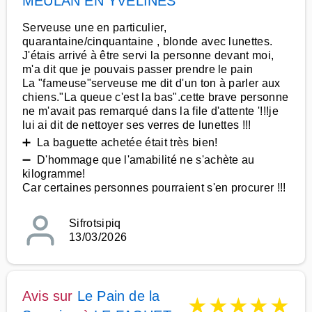
MEULAN EN YVELINES
Serveuse une en particulier,
quarantaine/cinquantaine , blonde avec lunettes.
J'étais arrivé à être servi la personne devant moi,
m'a dit que je pouvais passer prendre le pain
La "fameuse"serveuse me dit d'un ton à parler aux
chiens."La queue c'est la bas".cette brave personne
ne m'avait pas remarqué dans la file d'attente '!!!je
lui ai dit de nettoyer ses verres de lunettes !!!
➕ La baguette achetée était très bien!
➖ D'hommage que l'amabilité ne s'achète au
kilogramme!
Car certaines personnes pourraient s'en procurer !!!
Sifrotsipiq
13/03/2026
Avis sur
Le Pain de la
★
★
★
★
★