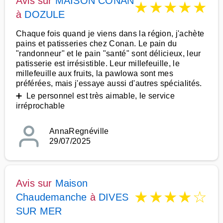
Avis sur
MAISON CONAN
★
★
★
★
★
à
DOZULE
Chaque fois quand je viens dans la région, j'achète
pains et patisseries chez Conan. Le pain du
"randonneur" et le pain "santé" sont délicieux, leur
patisserie est irrésistible. Leur millefeuille, le
millefeuille aux fruits, la pawlowa sont mes
préférées, mais j'essaye aussi d'autres spécialités.
➕ Le personnel est très aimable, le service
irréprochable
AnnaRegnéville
29/07/2025
Avis sur
Maison
★
★
★
★
☆
Chaudemanche
à
DIVES
SUR MER