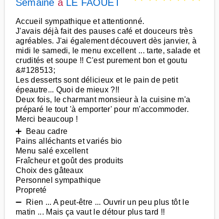
Semaine
à
LE FAOUET
Accueil sympathique et attentionné.
J'avais déjà fait des pauses café et douceurs très
agréables. J'ai également découvert dès janvier, à
midi le samedi, le menu excellent ... tarte, salade et
crudités et soupe !! C'est purement bon et goutu
&#128513;
Les desserts sont délicieux et le pain de petit
épeautre... Quoi de mieux ?!!
Deux fois, le charmant monsieur à la cuisine m'a
préparé le tout 'à emporter' pour m'accommoder.
Merci beaucoup !
➕ Beau cadre
Pains alléchants et variés bio
Menu salé excellent
Fraîcheur et goût des produits
Choix des gâteaux
Personnel sympathique
Propreté
➖ Rien ... A peut-être ... Ouvrir un peu plus tôt le
matin ... Mais ça vaut le détour plus tard !!