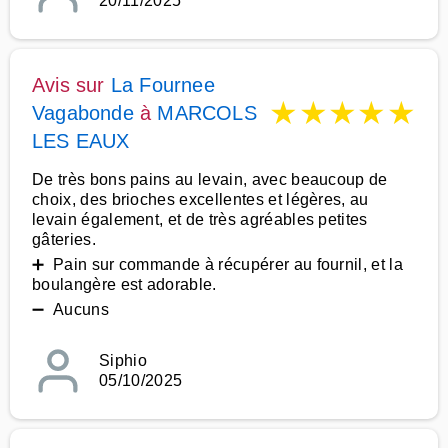
20/11/2025
Avis sur
La Fournee
★
★
★
★
★
Vagabonde
à
MARCOLS
LES EAUX
De très bons pains au levain, avec beaucoup de
choix, des brioches excellentes et légères, au
levain également, et de très agréables petites
gâteries.
➕ Pain sur commande à récupérer au fournil, et la
boulangère est adorable.
➖ Aucuns
Siphio
05/10/2025