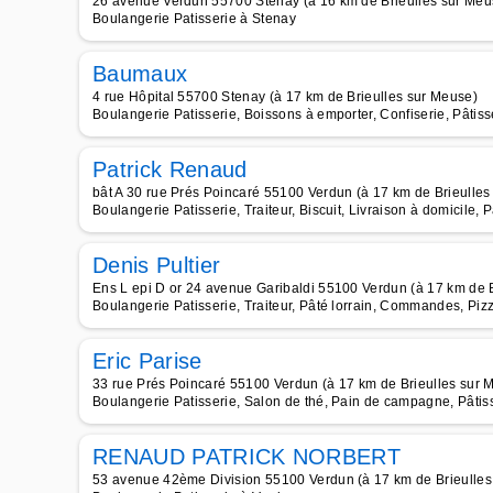
26 avenue Verdun 55700 Stenay (à 16 km de Brieulles sur Meu
Boulangerie Patisserie à Stenay
Baumaux
4 rue Hôpital 55700 Stenay (à 17 km de Brieulles sur Meuse)
Boulangerie Patisserie, Boissons à emporter, Confiserie, Pâti
Patrick Renaud
bât A 30 rue Prés Poincaré 55100 Verdun (à 17 km de Brieulles
Boulangerie Patisserie, Traiteur, Biscuit, Livraison à domicile, 
Denis Pultier
Ens L epi D or 24 avenue Garibaldi 55100 Verdun (à 17 km de 
Boulangerie Patisserie, Traiteur, Pâté lorrain, Commandes, Pizz
Eric Parise
33 rue Prés Poincaré 55100 Verdun (à 17 km de Brieulles sur 
Boulangerie Patisserie, Salon de thé, Pain de campagne, Pâtis
RENAUD PATRICK NORBERT
53 avenue 42ème Division 55100 Verdun (à 17 km de Brieulles