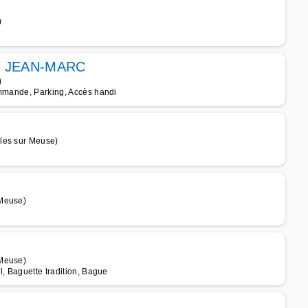
)
 JEAN-MARC
)
ommande, Parking, Accès handi
les sur Meuse)
 Meuse)
 Meuse)
l, Baguette tradition, Bague