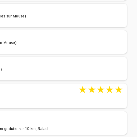
lles sur Meuse)
ur Meuse)
)
★
★
★
★
★
on gratuite sur 10 km, Salad