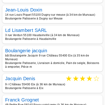
Jean-Louis Doxin
14 rue Louis Piquet 55100 Dugny sur meuse (à 34 km de Murvaux)
Boulangerie Patisserie à Dugny sur Meuse
Ld Lisambert SARL
3 rue Verdun 55100 Haudainville (à 34 km de Murvaux)
Boulangerie Patisserie à Haudainville
Boulangerie jacquin
bât Boulangerie Jacquin 9 rue Château 55400 Eix (à 35 km de
Murvaux)
Boulangerie Patisserie, Livraison à domicile, Pain de seigle, Boissons
à emporter, Pièce m
★
★
★
★
☆
Jacquin Denis
9 r Château 55400 Eix (à 36 km de Murvaux)
Boulangerie Patisserie à Eix
Franck Grognet
49 Petite Rue 08140 Pouru saint remy (à 36 km de Murvaux)