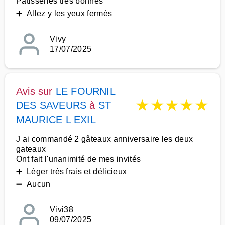
Pâtisseries très bonnes
➕ Allez y les yeux fermés
Vivy
17/07/2025
Avis sur
LE FOURNIL
★
★
★
★
★
DES SAVEURS
à
ST
MAURICE L EXIL
J ai commandé 2 gâteaux anniversaire les deux
gateaux
Ont fait l'unanimité de mes invités
➕ Léger très frais et délicieux
➖ Aucun
Vivi38
09/07/2025