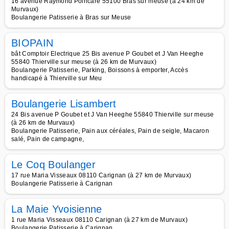
16 avenue Raymond Poincaré 55100 Bras sur meuse (à 24 km de
Murvaux)
Boulangerie Patisserie à Bras sur Meuse
BIOPAIN
bât Comptoir Electrique 25 Bis avenue P Goubet et J Van Heeghe
55840 Thierville sur meuse (à 26 km de Murvaux)
Boulangerie Patisserie, Parking, Boissons à emporter, Accès
handicapé à Thierville sur Meu
Boulangerie Lisambert
24 Bis avenue P Goubet et J Van Heeghe 55840 Thierville sur meuse
(à 26 km de Murvaux)
Boulangerie Patisserie, Pain aux céréales, Pain de seigle, Macaron
salé, Pain de campagne,
Le Coq Boulanger
17 rue Maria Visseaux 08110 Carignan (à 27 km de Murvaux)
Boulangerie Patisserie à Carignan
La Maie Yvoisienne
1 rue Maria Visseaux 08110 Carignan (à 27 km de Murvaux)
Boulangerie Patisserie à Carignan