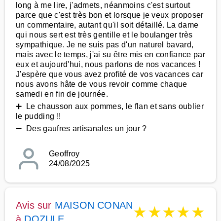
long à me lire, j'admets, néanmoins c'est surtout
parce que c'est très bon et lorsque je veux proposer
un commentaire, autant qu'il soit détaillé. La dame
qui nous sert est très gentille et le boulanger très
sympathique. Je ne suis pas d'un naturel bavard,
mais avec le temps, j'ai su être mis en confiance par
eux et aujourd'hui, nous parlons de nos vacances !
J'espère que vous avez profité de vos vacances car
nous avons hâte de vous revoir comme chaque
samedi en fin de journée.
➕ Le chausson aux pommes, le flan et sans oublier
le pudding !!
➖ Des gaufres artisanales un jour ?
Geoffroy
24/08/2025
Avis sur
MAISON CONAN
★
★
★
★
★
à
DOZULE