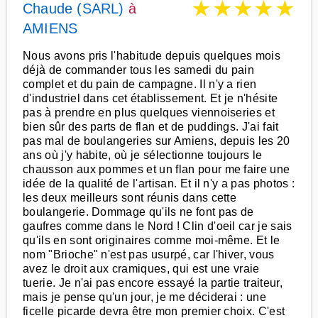
★
★
★
★
★
Chaude (SARL)
à
AMIENS
Nous avons pris l'habitude depuis quelques mois
déjà de commander tous les samedi du pain
complet et du pain de campagne. Il n'y a rien
d'industriel dans cet établissement. Et je n'hésite
pas à prendre en plus quelques viennoiseries et
bien sûr des parts de flan et de puddings. J'ai fait
pas mal de boulangeries sur Amiens, depuis les 20
ans où j'y habite, où je sélectionne toujours le
chausson aux pommes et un flan pour me faire une
idée de la qualité de l'artisan. Et il n'y a pas photos :
les deux meilleurs sont réunis dans cette
boulangerie. Dommage qu'ils ne font pas de
gaufres comme dans le Nord ! Clin d'oeil car je sais
qu'ils en sont originaires comme moi-même. Et le
nom "Brioche" n'est pas usurpé, car l'hiver, vous
avez le droit aux cramiques, qui est une vraie
tuerie. Je n'ai pas encore essayé la partie traiteur,
mais je pense qu'un jour, je me déciderai : une
ficelle picarde devra être mon premier choix. C'est