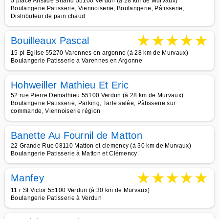
5 place Aristide Briand 55100 Verdun (à 28 km de Murvaux)
Boulangerie Patisserie, Viennoiserie, Boulangerie, Pâtisserie,
Distributeur de pain chaud
★
★
★
★
★
Bouilleaux Pascal
15 pl Eglise 55270 Varennes en argonne (à 28 km de Murvaux)
Boulangerie Patisserie à Varennes en Argonne
Hohweiller Mathieu Et Eric
52 rue Pierre Demathieu 55100 Verdun (à 28 km de Murvaux)
Boulangerie Patisserie, Parking, Tarte salée, Pâtisserie sur
commande, Viennoiserie région
Banette Au Fournil de Matton
22 Grande Rue 08110 Matton et clemency (à 30 km de Murvaux)
Boulangerie Patisserie à Matton et Clémency
★
★
★
★
★
Manfey
11 r St Victor 55100 Verdun (à 30 km de Murvaux)
Boulangerie Patisserie à Verdun