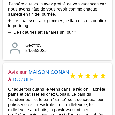
J'espère que vous avez profité de vos vacances car
nous avons hâte de vous revoir comme chaque
samedi en fin de journée.
➕ Le chausson aux pommes, le flan et sans oublier
le pudding !!
➖ Des gaufres artisanales un jour ?
Geoffroy
24/08/2025
Avis sur
MAISON CONAN
★
★
★
★
★
à
DOZULE
Chaque fois quand je viens dans la région, j'achète
pains et patisseries chez Conan. Le pain du
"randonneur" et le pain "santé" sont délicieux, leur
patisserie est irrésistible. Leur millefeuille, le
millefeuille aux fruits, la pawlowa sont mes
préférées, mais j'essaye aussi d'autres spécialités.