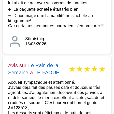
lui ai dit de nettoyer ses verres de lunettes !!!
➕ La baguette achetée était très bien!
➖ D'hommage que l'amabilité ne s'achète au
kilogramme!
Car certaines personnes pourraient s'en procurer !!!
Sifrotsipiq
13/03/2026
Avis sur
Le Pain de la
★
★
★
★
★
Semaine
à
LE FAOUET
Accueil sympathique et attentionné.
J'avais déjà fait des pauses café et douceurs très
agréables. J'ai également découvert dès janvier, à
midi le samedi, le menu excellent ... tarte, salade et
crudités et soupe !! C'est purement bon et goutu
&#128513;
Les desserts sont délicieux et le pain de petit