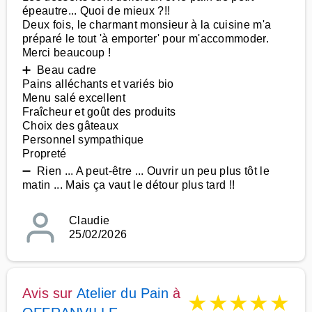
épeautre... Quoi de mieux ?!!
Deux fois, le charmant monsieur à la cuisine m'a
préparé le tout 'à emporter' pour m'accommoder.
Merci beaucoup !
➕ Beau cadre
Pains alléchants et variés bio
Menu salé excellent
Fraîcheur et goût des produits
Choix des gâteaux
Personnel sympathique
Propreté
➖ Rien ... A peut-être ... Ouvrir un peu plus tôt le
matin ... Mais ça vaut le détour plus tard !!
Claudie
25/02/2026
Avis sur
Atelier du Pain
à
★
★
★
★
★