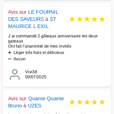
Avis sur
LE FOURNIL
★
★
★
★
★
DES SAVEURS
à
ST
MAURICE L EXIL
J ai commandé 2 gâteaux anniversaire les deux
gateaux
Ont fait l'unanimité de mes invités
➕ Léger très frais et délicieux
➖ Aucun
Vivi38
09/07/2025
Avis sur
Quante Quante
★
★
★
★
★
Bruno
à
UZES