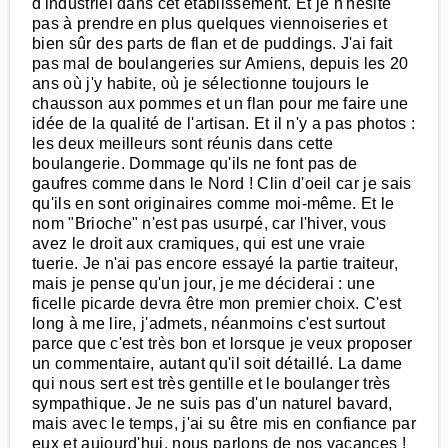
d'industriel dans cet établissement. Et je n'hésite
pas à prendre en plus quelques viennoiseries et
bien sûr des parts de flan et de puddings. J'ai fait
pas mal de boulangeries sur Amiens, depuis les 20
ans où j'y habite, où je sélectionne toujours le
chausson aux pommes et un flan pour me faire une
idée de la qualité de l'artisan. Et il n'y a pas photos :
les deux meilleurs sont réunis dans cette
boulangerie. Dommage qu'ils ne font pas de
gaufres comme dans le Nord ! Clin d'oeil car je sais
qu'ils en sont originaires comme moi-même. Et le
nom "Brioche" n'est pas usurpé, car l'hiver, vous
avez le droit aux cramiques, qui est une vraie
tuerie. Je n'ai pas encore essayé la partie traiteur,
mais je pense qu'un jour, je me déciderai : une
ficelle picarde devra être mon premier choix. C'est
long à me lire, j'admets, néanmoins c'est surtout
parce que c'est très bon et lorsque je veux proposer
un commentaire, autant qu'il soit détaillé. La dame
qui nous sert est très gentille et le boulanger très
sympathique. Je ne suis pas d'un naturel bavard,
mais avec le temps, j'ai su être mis en confiance par
eux et aujourd'hui, nous parlons de nos vacances !