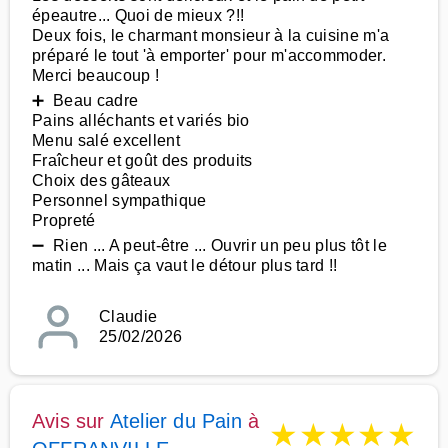
épeautre... Quoi de mieux ?!!
Deux fois, le charmant monsieur à la cuisine m'a
préparé le tout 'à emporter' pour m'accommoder.
Merci beaucoup !
➕ Beau cadre
Pains alléchants et variés bio
Menu salé excellent
Fraîcheur et goût des produits
Choix des gâteaux
Personnel sympathique
Propreté
➖ Rien ... A peut-être ... Ouvrir un peu plus tôt le
matin ... Mais ça vaut le détour plus tard !!
Claudie
25/02/2026
Avis sur
Atelier du Pain
à
★
★
★
★
★