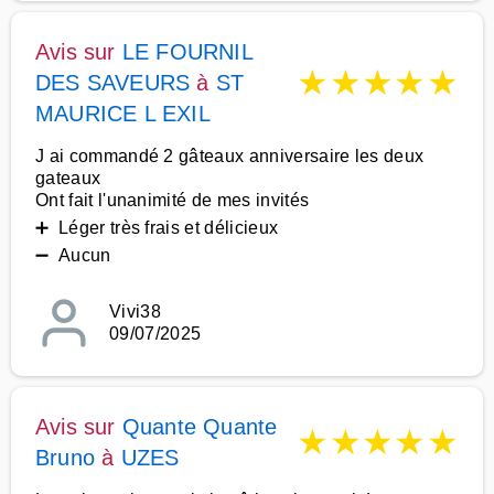
Avis sur
LE FOURNIL
★
★
★
★
★
DES SAVEURS
à
ST
MAURICE L EXIL
J ai commandé 2 gâteaux anniversaire les deux
gateaux
Ont fait l'unanimité de mes invités
➕ Léger très frais et délicieux
➖ Aucun
Vivi38
09/07/2025
Avis sur
Quante Quante
★
★
★
★
★
Bruno
à
UZES