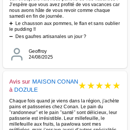
J'espère que vous avez profité de vos vacances car
nous avons hâte de vous revoir comme chaque
samedi en fin de journée.
➕ Le chausson aux pommes, le flan et sans oublier
le pudding !!
➖ Des gaufres artisanales un jour ?
Geoffroy
24/08/2025
Avis sur
MAISON CONAN
★
★
★
★
★
à
DOZULE
Chaque fois quand je viens dans la région, j'achète
pains et patisseries chez Conan. Le pain du
"randonneur" et le pain "santé" sont délicieux, leur
patisserie est irrésistible. Leur millefeuille, le
millefeuille aux fruits, la pawlowa sont mes
préférées, mais j'essaye aussi d'autres spécialités.