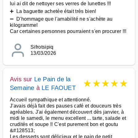
lui ai dit de nettoyer ses verres de lunettes !!!
➕ La baguette achetée était très bien!
➖ D'hommage que l'amabilité ne s'achète au
kilogramme!
Car certaines personnes pourraient s'en procurer !!!
Sifrotsipiq
13/03/2026
Avis sur
Le Pain de la
★
★
★
★
★
Semaine
à
LE FAOUET
Accueil sympathique et attentionné.
J'avais déjà fait des pauses café et douceurs très
agréables. J'ai également découvert dès janvier, à
midi le samedi, le menu excellent ... tarte, salade et
crudités et soupe !! C'est purement bon et goutu
&#128513;
Les desserts sont délicieux et le pain de petit