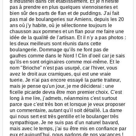
d'industriel dans cet établissement. Et je n'hésite
pas à prendre en plus quelques viennoiseries et
bien sûr des parts de flan et de puddings. J'ai fait
pas mal de boulangeries sur Amiens, depuis les 20
ans où j'y habite, où je sélectionne toujours le
chausson aux pommes et un flan pour me faire une
idée de la qualité de l'artisan. Et il n'y a pas photos :
les deux meilleurs sont réunis dans cette
boulangerie. Dommage qu'ils ne font pas de
gaufres comme dans le Nord ! Clin d'oeil car je sais
qu'ils en sont originaires comme moi-même. Et le
nom "Brioche" n'est pas usurpé, car l'hiver, vous
avez le droit aux cramiques, qui est une vraie
tuerie. Je n'ai pas encore essayé la partie traiteur,
mais je pense qu'un jour, je me déciderai : une
ficelle picarde devra être mon premier choix. C'est
long à me lire, j'admets, néanmoins c'est surtout
parce que c'est très bon et lorsque je veux proposer
un commentaire, autant qu'il soit détaillé. La dame
qui nous sert est très gentille et le boulanger très
sympathique. Je ne suis pas d'un naturel bavard,
mais avec le temps, j'ai su être mis en confiance par
eux et aujourd'hui, nous parlons de nos vacances !