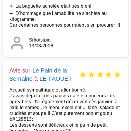
➕ La baguette achetée était très bien!
➖ D'hommage que l'amabilité ne s'achète au
kilogramme!
Car certaines personnes pourraient s'en procurer !!!
Sifrotsipiq
13/03/2026
Avis sur
Le Pain de la
★
★
★
★
★
Semaine
à
LE FAOUET
Accueil sympathique et attentionné.
J'avais déjà fait des pauses café et douceurs très
agréables. J'ai également découvert dès janvier, à
midi le samedi, le menu excellent ... tarte, salade et
crudités et soupe !! C'est purement bon et goutu
&#128513;
Les desserts sont délicieux et le pain de petit
épeautre... Quoi de mieux ?!!