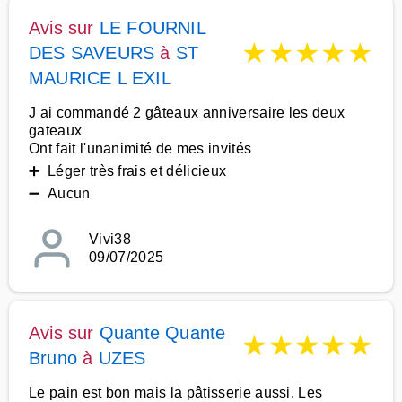
Avis sur
LE FOURNIL
★
★
★
★
★
DES SAVEURS
à
ST
MAURICE L EXIL
J ai commandé 2 gâteaux anniversaire les deux
gateaux
Ont fait l'unanimité de mes invités
➕ Léger très frais et délicieux
➖ Aucun
Vivi38
09/07/2025
Avis sur
Quante Quante
★
★
★
★
★
Bruno
à
UZES
Le pain est bon mais la pâtisserie aussi. Les