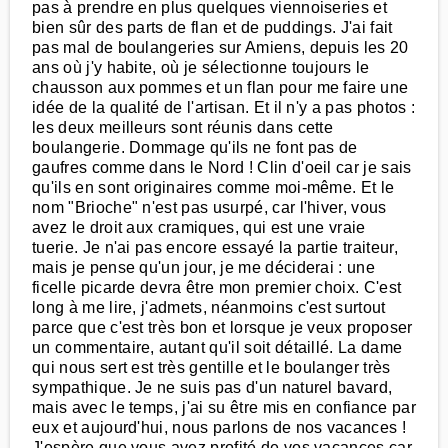
pas à prendre en plus quelques viennoiseries et
bien sûr des parts de flan et de puddings. J'ai fait
pas mal de boulangeries sur Amiens, depuis les 20
ans où j'y habite, où je sélectionne toujours le
chausson aux pommes et un flan pour me faire une
idée de la qualité de l'artisan. Et il n'y a pas photos :
les deux meilleurs sont réunis dans cette
boulangerie. Dommage qu'ils ne font pas de
gaufres comme dans le Nord ! Clin d'oeil car je sais
qu'ils en sont originaires comme moi-même. Et le
nom "Brioche" n'est pas usurpé, car l'hiver, vous
avez le droit aux cramiques, qui est une vraie
tuerie. Je n'ai pas encore essayé la partie traiteur,
mais je pense qu'un jour, je me déciderai : une
ficelle picarde devra être mon premier choix. C'est
long à me lire, j'admets, néanmoins c'est surtout
parce que c'est très bon et lorsque je veux proposer
un commentaire, autant qu'il soit détaillé. La dame
qui nous sert est très gentille et le boulanger très
sympathique. Je ne suis pas d'un naturel bavard,
mais avec le temps, j'ai su être mis en confiance par
eux et aujourd'hui, nous parlons de nos vacances !
J'espère que vous avez profité de vos vacances car