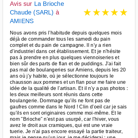
Avis sur
La Brioche
★
★
★
★
★
Chaude (SARL)
à
AMIENS
Nous avons pris l'habitude depuis quelques mois
déjà de commander tous les samedi du pain
complet et du pain de campagne. Il n'y a rien
d'industriel dans cet établissement. Et je n'hésite
pas à prendre en plus quelques viennoiseries et
bien sûr des parts de flan et de puddings. J'ai fait
pas mal de boulangeries sur Amiens, depuis les 20
ans où j'y habite, où je sélectionne toujours le
chausson aux pommes et un flan pour me faire une
idée de la qualité de l'artisan. Et il n'y a pas photos :
les deux meilleurs sont réunis dans cette
boulangerie. Dommage qu'ils ne font pas de
gaufres comme dans le Nord ! Clin d'oeil car je sais
qu'ils en sont originaires comme moi-même. Et le
nom "Brioche" n'est pas usurpé, car l'hiver, vous
avez le droit aux cramiques, qui est une vraie
tuerie. Je n'ai pas encore essayé la partie traiteur,
mais je pense qu'un jour, je me déciderai : une