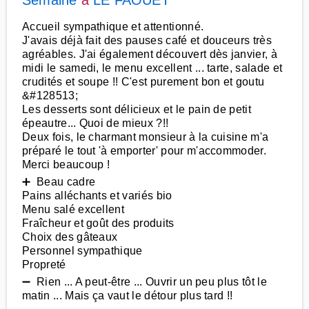
Semaine
à
LE FAOUET
Accueil sympathique et attentionné.
J'avais déjà fait des pauses café et douceurs très
agréables. J'ai également découvert dès janvier, à
midi le samedi, le menu excellent ... tarte, salade et
crudités et soupe !! C'est purement bon et goutu
&#128513;
Les desserts sont délicieux et le pain de petit
épeautre... Quoi de mieux ?!!
Deux fois, le charmant monsieur à la cuisine m'a
préparé le tout 'à emporter' pour m'accommoder.
Merci beaucoup !
➕ Beau cadre
Pains alléchants et variés bio
Menu salé excellent
Fraîcheur et goût des produits
Choix des gâteaux
Personnel sympathique
Propreté
➖ Rien ... A peut-être ... Ouvrir un peu plus tôt le
matin ... Mais ça vaut le détour plus tard !!