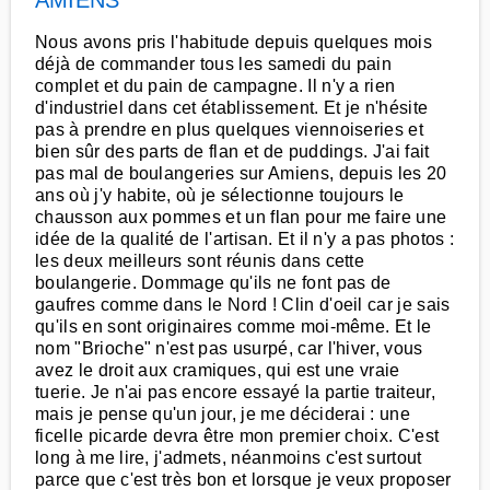
AMIENS
Nous avons pris l'habitude depuis quelques mois
déjà de commander tous les samedi du pain
complet et du pain de campagne. Il n'y a rien
d'industriel dans cet établissement. Et je n'hésite
pas à prendre en plus quelques viennoiseries et
bien sûr des parts de flan et de puddings. J'ai fait
pas mal de boulangeries sur Amiens, depuis les 20
ans où j'y habite, où je sélectionne toujours le
chausson aux pommes et un flan pour me faire une
idée de la qualité de l'artisan. Et il n'y a pas photos :
les deux meilleurs sont réunis dans cette
boulangerie. Dommage qu'ils ne font pas de
gaufres comme dans le Nord ! Clin d'oeil car je sais
qu'ils en sont originaires comme moi-même. Et le
nom "Brioche" n'est pas usurpé, car l'hiver, vous
avez le droit aux cramiques, qui est une vraie
tuerie. Je n'ai pas encore essayé la partie traiteur,
mais je pense qu'un jour, je me déciderai : une
ficelle picarde devra être mon premier choix. C'est
long à me lire, j'admets, néanmoins c'est surtout
parce que c'est très bon et lorsque je veux proposer