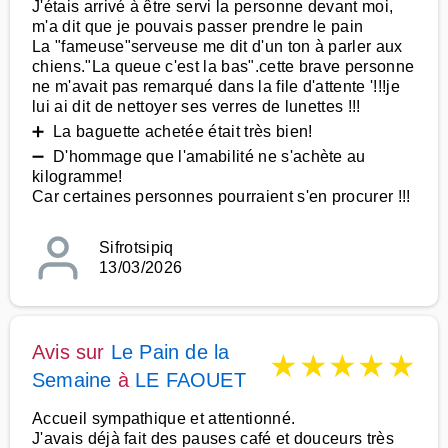
J'étais arrivé à être servi la personne devant moi,
m'a dit que je pouvais passer prendre le pain
La "fameuse"serveuse me dit d'un ton à parler aux
chiens."La queue c'est la bas".cette brave personne
ne m'avait pas remarqué dans la file d'attente '!!!je
lui ai dit de nettoyer ses verres de lunettes !!!
➕ La baguette achetée était très bien!
➖ D'hommage que l'amabilité ne s'achète au
kilogramme!
Car certaines personnes pourraient s'en procurer !!!
Sifrotsipiq
13/03/2026
Avis sur
Le Pain de la
★
★
★
★
★
Semaine
à
LE FAOUET
Accueil sympathique et attentionné.
J'avais déjà fait des pauses café et douceurs très