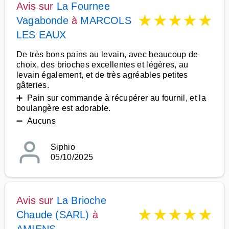
Avis sur
La Fournee
★
★
★
★
★
Vagabonde
à
MARCOLS
LES EAUX
De très bons pains au levain, avec beaucoup de
choix, des brioches excellentes et légères, au
levain également, et de très agréables petites
gâteries.
➕ Pain sur commande à récupérer au fournil, et la
boulangère est adorable.
➖ Aucuns
Siphio
05/10/2025
Avis sur
La Brioche
★
★
★
★
★
Chaude (SARL)
à