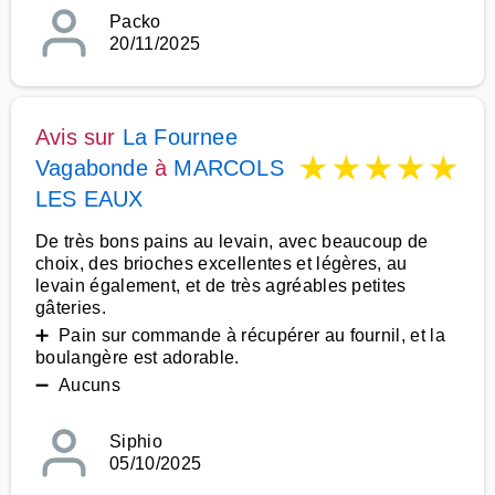
Packo
20/11/2025
Avis sur
La Fournee
★
★
★
★
★
Vagabonde
à
MARCOLS
LES EAUX
De très bons pains au levain, avec beaucoup de
choix, des brioches excellentes et légères, au
levain également, et de très agréables petites
gâteries.
➕ Pain sur commande à récupérer au fournil, et la
boulangère est adorable.
➖ Aucuns
Siphio
05/10/2025