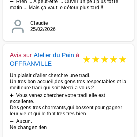
➖ Rien ... A peut-être ... Ouvrir un peu plus tôt le
matin ... Mais ça vaut le détour plus tard !!
Claudie
25/02/2026
Avis sur
Atelier du Pain
à
★
★
★
★
★
OFFRANVILLE
Un plaisir d’aller cherchre une tradi.
Un tres bon accueil,des gens tres respectables et la
meilleure tradi.qui soit.Merci a vous 2
➕ Vous venez chercher votre tradi elle est
excellente.
Des gens tres charmants,qui bossent pour gagner
leur vie et qui le font tres tres bien.
➖ Aucun.
Ne changez rien