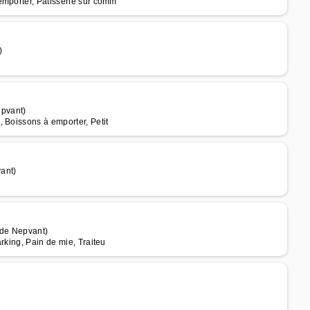
emporter, Pâtisserie sur comm
)
pvant)
 Boissons à emporter, Petit
ant)
 de Nepvant)
rking, Pain de mie, Traiteu