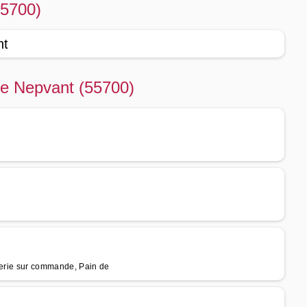
55700)
nt
 de Nepvant (55700)
sserie sur commande, Pain de