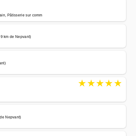
Pain, Pâtisserie sur comm
39 km de Nepvant)
ant)
★
★
★
★
★
de Nepvant)