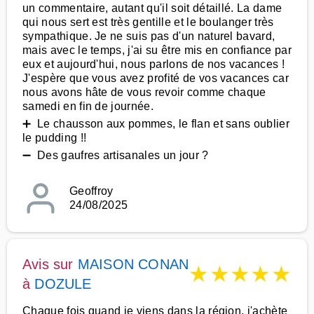
un commentaire, autant qu'il soit détaillé. La dame
qui nous sert est très gentille et le boulanger très
sympathique. Je ne suis pas d'un naturel bavard,
mais avec le temps, j'ai su être mis en confiance par
eux et aujourd'hui, nous parlons de nos vacances !
J'espère que vous avez profité de vos vacances car
nous avons hâte de vous revoir comme chaque
samedi en fin de journée.
➕ Le chausson aux pommes, le flan et sans oublier
le pudding !!
➖ Des gaufres artisanales un jour ?
Geoffroy
24/08/2025
Avis sur
MAISON CONAN
★
★
★
★
★
à
DOZULE
Chaque fois quand je viens dans la région, j'achète