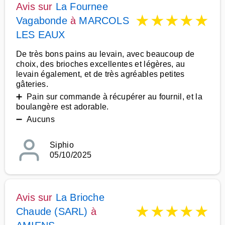
Avis sur
La Fournee
★
★
★
★
★
Vagabonde
à
MARCOLS
LES EAUX
De très bons pains au levain, avec beaucoup de
choix, des brioches excellentes et légères, au
levain également, et de très agréables petites
gâteries.
➕ Pain sur commande à récupérer au fournil, et la
boulangère est adorable.
➖ Aucuns
Siphio
05/10/2025
Avis sur
La Brioche
★
★
★
★
★
Chaude (SARL)
à