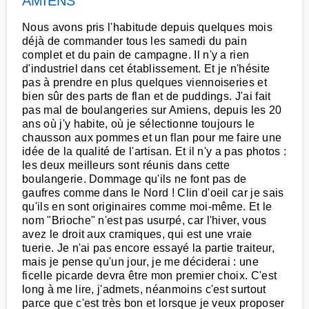
AMIENS
Nous avons pris l'habitude depuis quelques mois
déjà de commander tous les samedi du pain
complet et du pain de campagne. Il n'y a rien
d'industriel dans cet établissement. Et je n'hésite
pas à prendre en plus quelques viennoiseries et
bien sûr des parts de flan et de puddings. J'ai fait
pas mal de boulangeries sur Amiens, depuis les 20
ans où j'y habite, où je sélectionne toujours le
chausson aux pommes et un flan pour me faire une
idée de la qualité de l'artisan. Et il n'y a pas photos :
les deux meilleurs sont réunis dans cette
boulangerie. Dommage qu'ils ne font pas de
gaufres comme dans le Nord ! Clin d'oeil car je sais
qu'ils en sont originaires comme moi-même. Et le
nom "Brioche" n'est pas usurpé, car l'hiver, vous
avez le droit aux cramiques, qui est une vraie
tuerie. Je n'ai pas encore essayé la partie traiteur,
mais je pense qu'un jour, je me déciderai : une
ficelle picarde devra être mon premier choix. C'est
long à me lire, j'admets, néanmoins c'est surtout
parce que c'est très bon et lorsque je veux proposer