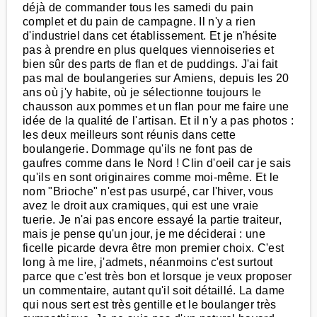
déjà de commander tous les samedi du pain
complet et du pain de campagne. Il n'y a rien
d'industriel dans cet établissement. Et je n'hésite
pas à prendre en plus quelques viennoiseries et
bien sûr des parts de flan et de puddings. J'ai fait
pas mal de boulangeries sur Amiens, depuis les 20
ans où j'y habite, où je sélectionne toujours le
chausson aux pommes et un flan pour me faire une
idée de la qualité de l'artisan. Et il n'y a pas photos :
les deux meilleurs sont réunis dans cette
boulangerie. Dommage qu'ils ne font pas de
gaufres comme dans le Nord ! Clin d'oeil car je sais
qu'ils en sont originaires comme moi-même. Et le
nom "Brioche" n'est pas usurpé, car l'hiver, vous
avez le droit aux cramiques, qui est une vraie
tuerie. Je n'ai pas encore essayé la partie traiteur,
mais je pense qu'un jour, je me déciderai : une
ficelle picarde devra être mon premier choix. C'est
long à me lire, j'admets, néanmoins c'est surtout
parce que c'est très bon et lorsque je veux proposer
un commentaire, autant qu'il soit détaillé. La dame
qui nous sert est très gentille et le boulanger très