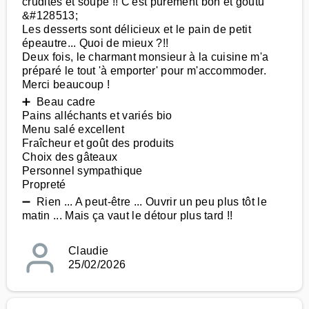
crudités et soupe !! C'est purement bon et goutu
&#128513;
Les desserts sont délicieux et le pain de petit
épeautre... Quoi de mieux ?!!
Deux fois, le charmant monsieur à la cuisine m'a
préparé le tout 'à emporter' pour m'accommoder.
Merci beaucoup !
➕ Beau cadre
Pains alléchants et variés bio
Menu salé excellent
Fraîcheur et goût des produits
Choix des gâteaux
Personnel sympathique
Propreté
➖ Rien ... A peut-être ... Ouvrir un peu plus tôt le
matin ... Mais ça vaut le détour plus tard !!
Claudie
25/02/2026