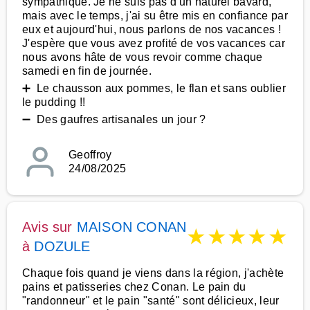
sympathique. Je ne suis pas d'un naturel bavard,
mais avec le temps, j'ai su être mis en confiance par
eux et aujourd'hui, nous parlons de nos vacances !
J'espère que vous avez profité de vos vacances car
nous avons hâte de vous revoir comme chaque
samedi en fin de journée.
➕ Le chausson aux pommes, le flan et sans oublier
le pudding !!
➖ Des gaufres artisanales un jour ?
Geoffroy
24/08/2025
Avis sur
MAISON CONAN
★
★
★
★
★
à
DOZULE
Chaque fois quand je viens dans la région, j'achète
pains et patisseries chez Conan. Le pain du
"randonneur" et le pain "santé" sont délicieux, leur