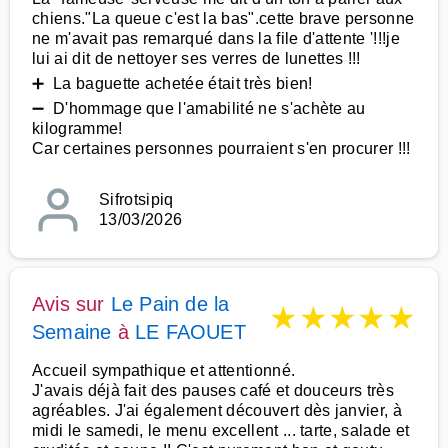
chiens."La queue c'est la bas".cette brave personne
ne m'avait pas remarqué dans la file d'attente '!!!je
lui ai dit de nettoyer ses verres de lunettes !!!
➕ La baguette achetée était très bien!
➖ D'hommage que l'amabilité ne s'achète au
kilogramme!
Car certaines personnes pourraient s'en procurer !!!
Sifrotsipiq
13/03/2026
Avis sur
Le Pain de la
★
★
★
★
★
Semaine
à
LE FAOUET
Accueil sympathique et attentionné.
J'avais déjà fait des pauses café et douceurs très
agréables. J'ai également découvert dès janvier, à
midi le samedi, le menu excellent ... tarte, salade et