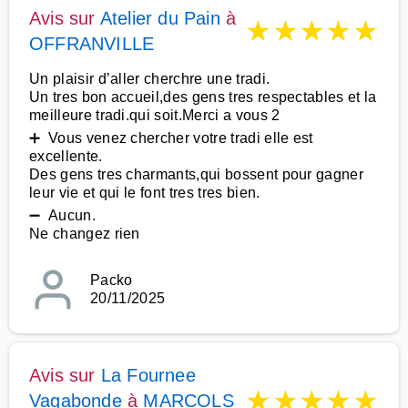
Avis sur
Atelier du Pain
à
★
★
★
★
★
OFFRANVILLE
Un plaisir d’aller cherchre une tradi.
Un tres bon accueil,des gens tres respectables et la
meilleure tradi.qui soit.Merci a vous 2
➕ Vous venez chercher votre tradi elle est
excellente.
Des gens tres charmants,qui bossent pour gagner
leur vie et qui le font tres tres bien.
➖ Aucun.
Ne changez rien
Packo
20/11/2025
Avis sur
La Fournee
★
★
★
★
★
Vagabonde
à
MARCOLS