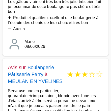
Les gâteau vraiment très bon très jolie très bien fait
je recommande cette boulangerie pas chère et très
bon
➕ Produit et qualités excellent une boulangerie à
l’écoute des clients de leur choix et très bon
➖ Aucun
Marie
08/06/2026
Avis sur
Boulangerie
★
★
★
☆
☆
Pâtisserie Ferry
à
MEULAN EN YVELINES
Serveuse une en particulier,
quarantaine/cinquantaine , blonde avec lunettes.
J'étais arrivé à être servi la personne devant moi,
m'a dit que je pouvais passer prendre le pain
La "fameuse"serveuse me dit d'un ton à parler aux