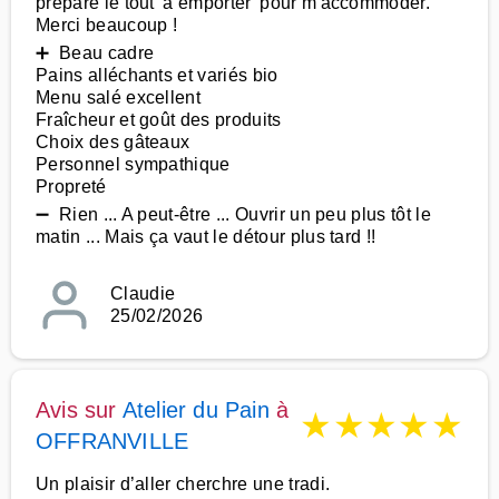
préparé le tout 'à emporter' pour m'accommoder.
Merci beaucoup !
➕ Beau cadre
Pains alléchants et variés bio
Menu salé excellent
Fraîcheur et goût des produits
Choix des gâteaux
Personnel sympathique
Propreté
➖ Rien ... A peut-être ... Ouvrir un peu plus tôt le
matin ... Mais ça vaut le détour plus tard !!
Claudie
25/02/2026
Avis sur
Atelier du Pain
à
★
★
★
★
★
OFFRANVILLE
Un plaisir d’aller cherchre une tradi.