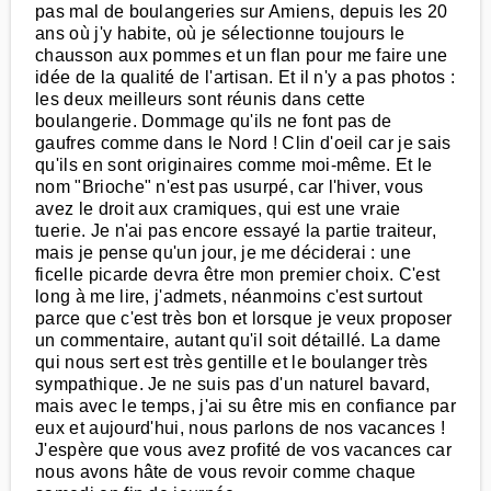
pas mal de boulangeries sur Amiens, depuis les 20
ans où j'y habite, où je sélectionne toujours le
chausson aux pommes et un flan pour me faire une
idée de la qualité de l'artisan. Et il n'y a pas photos :
les deux meilleurs sont réunis dans cette
boulangerie. Dommage qu'ils ne font pas de
gaufres comme dans le Nord ! Clin d'oeil car je sais
qu'ils en sont originaires comme moi-même. Et le
nom "Brioche" n'est pas usurpé, car l'hiver, vous
avez le droit aux cramiques, qui est une vraie
tuerie. Je n'ai pas encore essayé la partie traiteur,
mais je pense qu'un jour, je me déciderai : une
ficelle picarde devra être mon premier choix. C'est
long à me lire, j'admets, néanmoins c'est surtout
parce que c'est très bon et lorsque je veux proposer
un commentaire, autant qu'il soit détaillé. La dame
qui nous sert est très gentille et le boulanger très
sympathique. Je ne suis pas d'un naturel bavard,
mais avec le temps, j'ai su être mis en confiance par
eux et aujourd'hui, nous parlons de nos vacances !
J'espère que vous avez profité de vos vacances car
nous avons hâte de vous revoir comme chaque