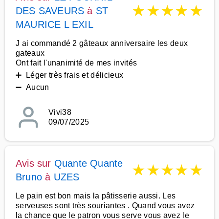
★
★
★
★
★
DES SAVEURS
à
ST
MAURICE L EXIL
J ai commandé 2 gâteaux anniversaire les deux
gateaux
Ont fait l'unanimité de mes invités
➕ Léger très frais et délicieux
➖ Aucun
Vivi38
09/07/2025
Avis sur
Quante Quante
★
★
★
★
★
Bruno
à
UZES
Le pain est bon mais la pâtisserie aussi. Les
serveuses sont très souriantes . Quand vous avez
la chance que le patron vous serve vous avez le