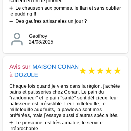
samedi en fin de journée.
➕ Le chausson aux pommes, le flan et sans oublier
le pudding !!
➖ Des gaufres artisanales un jour ?
Geoffroy
24/08/2025
Avis sur
MAISON CONAN
★
★
★
★
★
à
DOZULE
Chaque fois quand je viens dans la région, j'achète
pains et patisseries chez Conan. Le pain du
"randonneur" et le pain "santé" sont délicieux, leur
patisserie est irrésistible. Leur millefeuille, le
millefeuille aux fruits, la pawlowa sont mes
préférées, mais j'essaye aussi d'autres spécialités.
➕ Le personnel est très aimable, le service
irréprochable