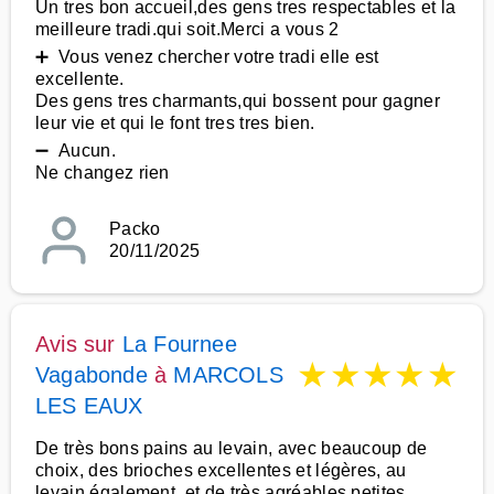
Un tres bon accueil,des gens tres respectables et la
meilleure tradi.qui soit.Merci a vous 2
➕ Vous venez chercher votre tradi elle est
excellente.
Des gens tres charmants,qui bossent pour gagner
leur vie et qui le font tres tres bien.
➖ Aucun.
Ne changez rien
Packo
20/11/2025
Avis sur
La Fournee
★
★
★
★
★
Vagabonde
à
MARCOLS
LES EAUX
De très bons pains au levain, avec beaucoup de
choix, des brioches excellentes et légères, au
levain également, et de très agréables petites