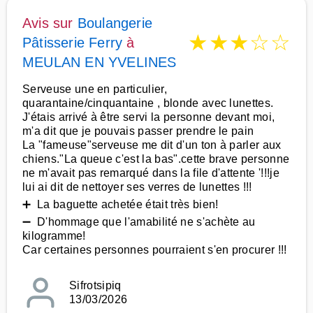
Avis sur
Boulangerie
★
★
★
☆
☆
Pâtisserie Ferry
à
MEULAN EN YVELINES
Serveuse une en particulier,
quarantaine/cinquantaine , blonde avec lunettes.
J'étais arrivé à être servi la personne devant moi,
m'a dit que je pouvais passer prendre le pain
La "fameuse"serveuse me dit d'un ton à parler aux
chiens."La queue c'est la bas".cette brave personne
ne m'avait pas remarqué dans la file d'attente '!!!je
lui ai dit de nettoyer ses verres de lunettes !!!
➕ La baguette achetée était très bien!
➖ D'hommage que l'amabilité ne s'achète au
kilogramme!
Car certaines personnes pourraient s'en procurer !!!
Sifrotsipiq
13/03/2026