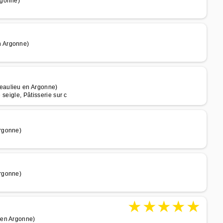
rgonne)
n Argonne)
eaulieu en Argonne)
 seigle, Pâtisserie sur c
rgonne)
rgonne)
★
★
★
★
★
 en Argonne)