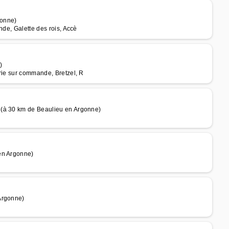
gonne)
nde, Galette des rois, Accè
)
rie sur commande, Bretzel, R
 (à 30 km de Beaulieu en Argonne)
en Argonne)
Argonne)