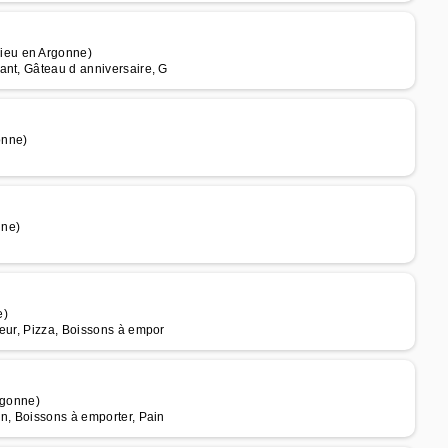
ieu en Argonne)
ant, Gâteau d anniversaire, G
onne)
nne)
e)
teur, Pizza, Boissons à empor
rgonne)
in, Boissons à emporter, Pain