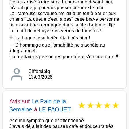
J'étais arrivé à être servi la personne devant moi,
m'a dit que je pouvais passer prendre le pain
La "fameuse"serveuse me dit d'un ton à parler aux
chiens."La queue c'est la bas".cette brave personne
ne m'avait pas remarqué dans la file d'attente '!!!je
lui ai dit de nettoyer ses verres de lunettes !!!
➕ La baguette achetée était très bien!
➖ D'hommage que l'amabilité ne s'achète au
kilogramme!
Car certaines personnes pourraient s'en procurer !!!
Sifrotsipiq
13/03/2026
Avis sur
Le Pain de la
★
★
★
★
★
Semaine
à
LE FAOUET
Accueil sympathique et attentionné.
J'avais déjà fait des pauses café et douceurs très