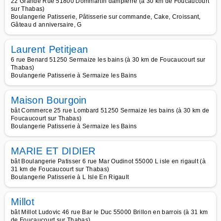
22 Grande Rue 51800 Dommartin dampierre (à 30 km de Foucaucourt
sur Thabas)
Boulangerie Patisserie, Pâtisserie sur commande, Cake, Croissant,
Gâteau d anniversaire, G
Laurent Petitjean
6 rue Benard 51250 Sermaize les bains (à 30 km de Foucaucourt sur
Thabas)
Boulangerie Patisserie à Sermaize les Bains
Maison Bourgoin
bât Commerce 25 rue Lombard 51250 Sermaize les bains (à 30 km de
Foucaucourt sur Thabas)
Boulangerie Patisserie à Sermaize les Bains
MARIE ET DIDIER
bât Boulangerie Patisser 6 rue Mar Oudinot 55000 L isle en rigault (à
31 km de Foucaucourt sur Thabas)
Boulangerie Patisserie à L Isle En Rigault
Millot
bât Millot Ludovic 46 rue Bar le Duc 55000 Brillon en barrois (à 31 km
de Foucaucourt sur Thabas)