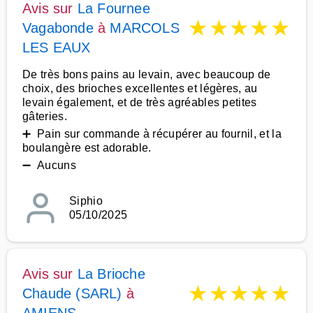
Avis sur
La Fournee
★
★
★
★
★
Vagabonde
à
MARCOLS
LES EAUX
De très bons pains au levain, avec beaucoup de
choix, des brioches excellentes et légères, au
levain également, et de très agréables petites
gâteries.
➕ Pain sur commande à récupérer au fournil, et la
boulangère est adorable.
➖ Aucuns
Siphio
05/10/2025
Avis sur
La Brioche
★
★
★
★
★
Chaude (SARL)
à