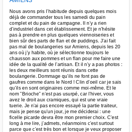
AMIENS
Nous avons pris l'habitude depuis quelques mois
déjà de commander tous les samedi du pain
complet et du pain de campagne. Il n'y a rien
d'industriel dans cet établissement. Et je n'hésite
pas à prendre en plus quelques viennoiseries et
bien sûr des parts de flan et de puddings. J'ai fait
pas mal de boulangeries sur Amiens, depuis les 20
ans où j'y habite, où je sélectionne toujours le
chausson aux pommes et un flan pour me faire une
idée de la qualité de l'artisan. Et il n'y a pas photos :
les deux meilleurs sont réunis dans cette
boulangerie. Dommage qu'ils ne font pas de
gaufres comme dans le Nord ! Clin d'oeil car je sais
qu'ils en sont originaires comme moi-même. Et le
nom "Brioche" n'est pas usurpé, car l'hiver, vous
avez le droit aux cramiques, qui est une vraie
tuerie. Je n'ai pas encore essayé la partie traiteur,
mais je pense qu'un jour, je me déciderai : une
ficelle picarde devra être mon premier choix. C'est
long à me lire, j'admets, néanmoins c'est surtout
parce que c'est très bon et lorsque je veux proposer