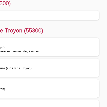
5300)
de Troyon (55300)
yon)
sserie sur commande, Pain san
euse (à 8 km de Troyon)
yon)