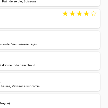
r, Pain de seigle, Boissons
★
★
★
★
☆
ommande, Viennoiserie région
Distributeur de pain chaud
)
s beurre, Pâtisserie sur comm
Troyon)