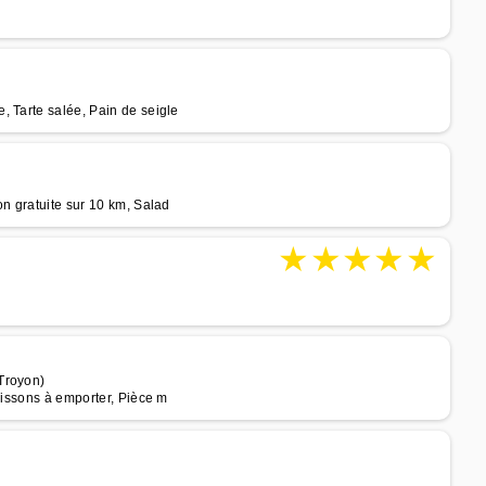
, Tarte salée, Pain de seigle
on gratuite sur 10 km, Salad
★
★
★
★
★
Troyon)
oissons à emporter, Pièce m