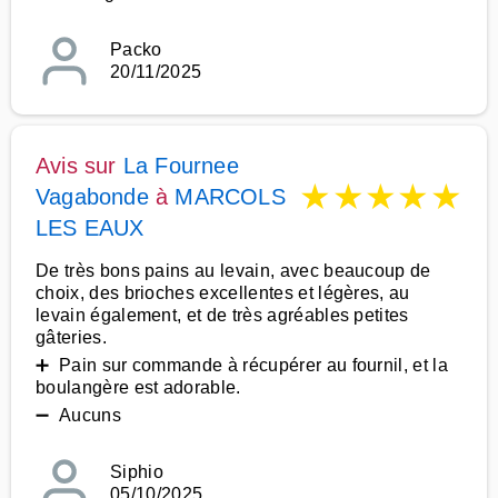
Packo
20/11/2025
Avis sur
La Fournee
★
★
★
★
★
Vagabonde
à
MARCOLS
LES EAUX
De très bons pains au levain, avec beaucoup de
choix, des brioches excellentes et légères, au
levain également, et de très agréables petites
gâteries.
➕ Pain sur commande à récupérer au fournil, et la
boulangère est adorable.
➖ Aucuns
Siphio
05/10/2025