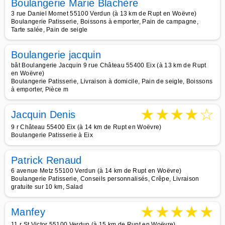
Boulangerie Marie Blachère
3 rue Daniel Mornet 55100 Verdun (à 13 km de Rupt en Woëvre)
Boulangerie Patisserie, Boissons à emporter, Pain de campagne,
Tarte salée, Pain de seigle
Boulangerie jacquin
bât Boulangerie Jacquin 9 rue Château 55400 Eix (à 13 km de Rupt
en Woëvre)
Boulangerie Patisserie, Livraison à domicile, Pain de seigle, Boissons
à emporter, Pièce m
★
★
★
★
☆
Jacquin Denis
9 r Château 55400 Eix (à 14 km de Rupt en Woëvre)
Boulangerie Patisserie à Eix
Patrick Renaud
6 avenue Metz 55100 Verdun (à 14 km de Rupt en Woëvre)
Boulangerie Patisserie, Conseils personnalisés, Crêpe, Livraison
gratuite sur 10 km, Salad
★
★
★
★
★
Manfey
11 r St Victor 55100 Verdun (à 15 km de Rupt en Woëvre)