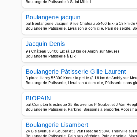
Boulangerie Patisserie à Saint Mihiel
Boulangerie jacquin
bât Boulangerie Jacquin 9 rue Château 55400 Eix (à 18 km de
Boulangerie Patisserie, Livraison à domicile, Pain de seigle, B
Jacquin Denis
9 r Château 55400 Eix (à 18 km de Ambly sur Meuse)
Boulangerie Patisserie à Eix
Boulangerie Pâtisserie Gille Laurent
3 place Haroy 55300 Koeur la petite (à 18 km de Ambly sur Me
Boulangerie Patisserie, Livraison à domicile, Pâtisserie sans g
BIOPAIN
bât Comptoir Electrique 25 Bis avenue P Goubet et J Van Heeg
Boulangerie Patisserie, Parking, Boissons à emporter, Accès ha
Boulangerie Lisambert
24 Bis avenue P Goubet et J Van Heeghe 55840 Thierville sur
Boulangerie Patisserie, Pain aux céréales, Pain de seigle, Ma