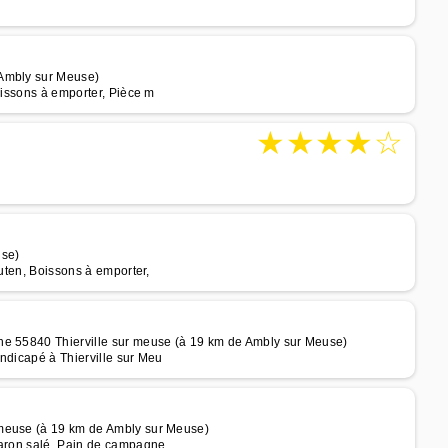
 Ambly sur Meuse)
oissons à emporter, Pièce m
★
★
★
★
☆
use)
luten, Boissons à emporter,
he 55840 Thierville sur meuse (à 19 km de Ambly sur Meuse)
ndicapé à Thierville sur Meu
 meuse (à 19 km de Ambly sur Meuse)
caron salé, Pain de campagne,