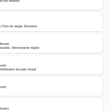
bly sur Meuse)
r, Pain de seigle, Boissons
 Meuse)
ommande, Viennoiserie région
euse)
Distributeur de pain chaud
euse)
Meuse)