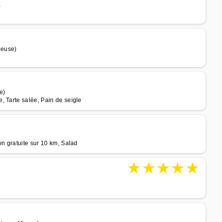
)
Meuse)
e)
, Tarte salée, Pain de seigle
on gratuite sur 10 km, Salad
★
★
★
★
★