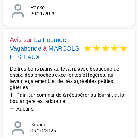
Packo
20/11/2025
Avis sur
La Fournee
★
★
★
★
★
Vagabonde
à
MARCOLS
LES EAUX
De très bons pains au levain, avec beaucoup de
choix, des brioches excellentes et légères, au
levain également, et de très agréables petites
gâteries.
➕ Pain sur commande à récupérer au fournil, et la
boulangère est adorable.
➖ Aucuns
Siphio
05/10/2025