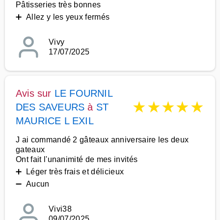
Pâtisseries très bonnes
➕ Allez y les yeux fermés
Vivy
17/07/2025
Avis sur
LE FOURNIL
★
★
★
★
★
DES SAVEURS
à
ST
MAURICE L EXIL
J ai commandé 2 gâteaux anniversaire les deux
gateaux
Ont fait l'unanimité de mes invités
➕ Léger très frais et délicieux
➖ Aucun
Vivi38
09/07/2025