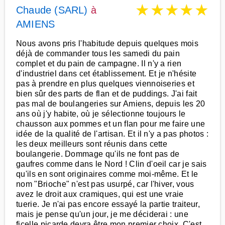
★
★
★
★
★
Chaude (SARL)
à
AMIENS
Nous avons pris l'habitude depuis quelques mois
déjà de commander tous les samedi du pain
complet et du pain de campagne. Il n'y a rien
d'industriel dans cet établissement. Et je n'hésite
pas à prendre en plus quelques viennoiseries et
bien sûr des parts de flan et de puddings. J'ai fait
pas mal de boulangeries sur Amiens, depuis les 20
ans où j'y habite, où je sélectionne toujours le
chausson aux pommes et un flan pour me faire une
idée de la qualité de l'artisan. Et il n'y a pas photos :
les deux meilleurs sont réunis dans cette
boulangerie. Dommage qu'ils ne font pas de
gaufres comme dans le Nord ! Clin d'oeil car je sais
qu'ils en sont originaires comme moi-même. Et le
nom "Brioche" n'est pas usurpé, car l'hiver, vous
avez le droit aux cramiques, qui est une vraie
tuerie. Je n'ai pas encore essayé la partie traiteur,
mais je pense qu'un jour, je me déciderai : une
ficelle picarde devra être mon premier choix. C'est