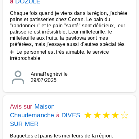
à
DOZULE
Chaque fois quand je viens dans la région, j'achète
pains et patisseries chez Conan. Le pain du
"randonneur" et le pain "santé" sont délicieux, leur
patisserie est irrésistible. Leur millefeuille, le
millefeuille aux fruits, la pawlowa sont mes
préférées, mais j'essaye aussi d'autres spécialités.
➕ Le personnel est très aimable, le service
irréprochable
AnnaRegnéville
29/07/2025
Avis sur
Maison
★
★
★
★
☆
Chaudemanche
à
DIVES
SUR MER
Baguettes et pains les meilleurs de la région.