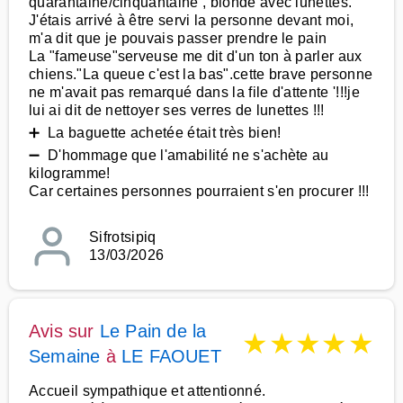
quarantaine/cinquantaine , blonde avec lunettes.
J'étais arrivé à être servi la personne devant moi,
m'a dit que je pouvais passer prendre le pain
La "fameuse"serveuse me dit d'un ton à parler aux
chiens."La queue c'est la bas".cette brave personne
ne m'avait pas remarqué dans la file d'attente '!!!je
lui ai dit de nettoyer ses verres de lunettes !!!
➕ La baguette achetée était très bien!
➖ D'hommage que l'amabilité ne s'achète au
kilogramme!
Car certaines personnes pourraient s'en procurer !!!
Sifrotsipiq
13/03/2026
Avis sur
Le Pain de la
★
★
★
★
★
Semaine
à
LE FAOUET
Accueil sympathique et attentionné.