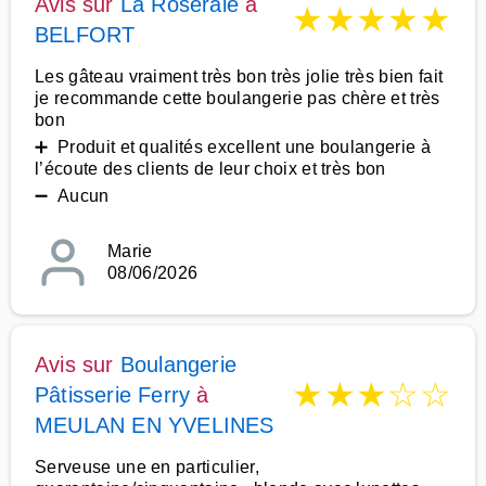
Avis sur
La Roseraie
à
★
★
★
★
★
BELFORT
Les gâteau vraiment très bon très jolie très bien fait
je recommande cette boulangerie pas chère et très
bon
➕ Produit et qualités excellent une boulangerie à
l’écoute des clients de leur choix et très bon
➖ Aucun
Marie
08/06/2026
Avis sur
Boulangerie
★
★
★
☆
☆
Pâtisserie Ferry
à
MEULAN EN YVELINES
Serveuse une en particulier,