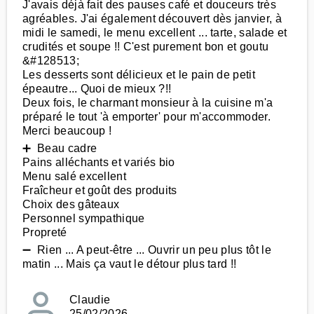
J'avais déjà fait des pauses café et douceurs très
agréables. J'ai également découvert dès janvier, à
midi le samedi, le menu excellent ... tarte, salade et
crudités et soupe !! C'est purement bon et goutu
&#128513;
Les desserts sont délicieux et le pain de petit
épeautre... Quoi de mieux ?!!
Deux fois, le charmant monsieur à la cuisine m'a
préparé le tout 'à emporter' pour m'accommoder.
Merci beaucoup !
➕ Beau cadre
Pains alléchants et variés bio
Menu salé excellent
Fraîcheur et goût des produits
Choix des gâteaux
Personnel sympathique
Propreté
➖ Rien ... A peut-être ... Ouvrir un peu plus tôt le
matin ... Mais ça vaut le détour plus tard !!
Claudie
25/02/2026