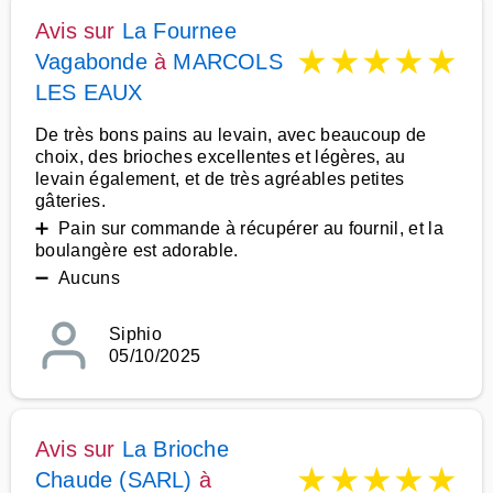
Avis sur
La Fournee
★
★
★
★
★
Vagabonde
à
MARCOLS
LES EAUX
De très bons pains au levain, avec beaucoup de
choix, des brioches excellentes et légères, au
levain également, et de très agréables petites
gâteries.
➕ Pain sur commande à récupérer au fournil, et la
boulangère est adorable.
➖ Aucuns
Siphio
05/10/2025
Avis sur
La Brioche
★
★
★
★
★
Chaude (SARL)
à