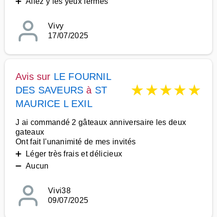
➕ Allez y les yeux fermés
Vivy
17/07/2025
Avis sur
LE FOURNIL
★
★
★
★
★
DES SAVEURS
à
ST
MAURICE L EXIL
J ai commandé 2 gâteaux anniversaire les deux
gateaux
Ont fait l'unanimité de mes invités
➕ Léger très frais et délicieux
➖ Aucun
Vivi38
09/07/2025