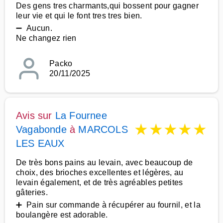
Des gens tres charmants,qui bossent pour gagner
leur vie et qui le font tres tres bien.
➖ Aucun.
Ne changez rien
Packo
20/11/2025
Avis sur
La Fournee
★
★
★
★
★
Vagabonde
à
MARCOLS
LES EAUX
De très bons pains au levain, avec beaucoup de
choix, des brioches excellentes et légères, au
levain également, et de très agréables petites
gâteries.
➕ Pain sur commande à récupérer au fournil, et la
boulangère est adorable.