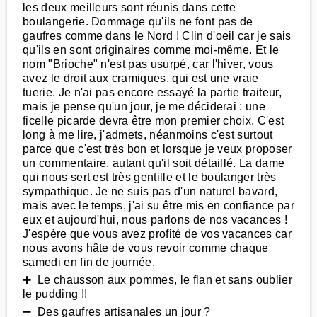
les deux meilleurs sont réunis dans cette
boulangerie. Dommage qu'ils ne font pas de
gaufres comme dans le Nord ! Clin d'oeil car je sais
qu'ils en sont originaires comme moi-même. Et le
nom "Brioche" n'est pas usurpé, car l'hiver, vous
avez le droit aux cramiques, qui est une vraie
tuerie. Je n'ai pas encore essayé la partie traiteur,
mais je pense qu'un jour, je me déciderai : une
ficelle picarde devra être mon premier choix. C'est
long à me lire, j'admets, néanmoins c'est surtout
parce que c'est très bon et lorsque je veux proposer
un commentaire, autant qu'il soit détaillé. La dame
qui nous sert est très gentille et le boulanger très
sympathique. Je ne suis pas d'un naturel bavard,
mais avec le temps, j'ai su être mis en confiance par
eux et aujourd'hui, nous parlons de nos vacances !
J'espère que vous avez profité de vos vacances car
nous avons hâte de vous revoir comme chaque
samedi en fin de journée.
➕ Le chausson aux pommes, le flan et sans oublier
le pudding !!
➖ Des gaufres artisanales un jour ?