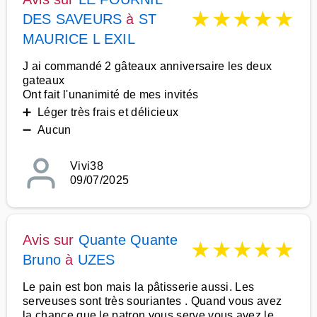
★
★
★
★
★
DES SAVEURS
à
ST
MAURICE L EXIL
J ai commandé 2 gâteaux anniversaire les deux
gateaux
Ont fait l'unanimité de mes invités
➕ Léger très frais et délicieux
➖ Aucun
Vivi38
09/07/2025
Avis sur
Quante Quante
★
★
★
★
★
Bruno
à
UZES
Le pain est bon mais la pâtisserie aussi. Les
serveuses sont très souriantes . Quand vous avez
la chance que le patron vous serve vous avez le