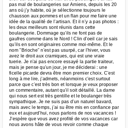
pas mal de boulangeries sur Amiens, depuis les 20
ans où j'y habite, où je sélectionne toujours le
chausson aux pommes et un flan pour me faire une
idée de la qualité de l'artisan. Et il n'y a pas photos :
les deux meilleurs sont réunis dans cette
boulangerie. Dommage qu'ils ne font pas de
gaufres comme dans le Nord ! Clin d'oeil car je sais
qu'ils en sont originaires comme moi-même. Et le
nom "Brioche" n'est pas usurpé, car l'hiver, vous
avez le droit aux cramiques, qui est une vraie
tuerie. Je n'ai pas encore essayé la partie traiteur,
mais je pense qu'un jour, je me déciderai : une
ficelle picarde devra être mon premier choix. C'est
long à me lire, j'admets, néanmoins c'est surtout
parce que c'est très bon et lorsque je veux proposer
un commentaire, autant qu'il soit détaillé. La dame
qui nous sert est très gentille et le boulanger très
sympathique. Je ne suis pas d'un naturel bavard,
mais avec le temps, j'ai su être mis en confiance par
eux et aujourd'hui, nous parlons de nos vacances !
J'espère que vous avez profité de vos vacances car
nous avons hâte de vous revoir comme chaque