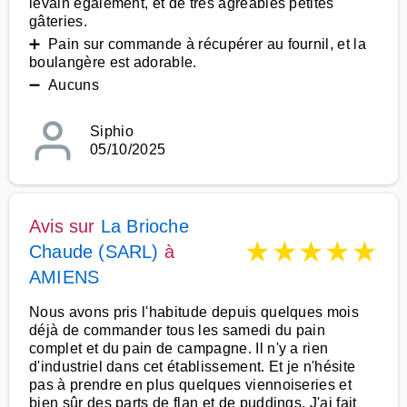
levain également, et de très agréables petites
gâteries.
➕ Pain sur commande à récupérer au fournil, et la
boulangère est adorable.
➖ Aucuns
Siphio
05/10/2025
Avis sur
La Brioche
★
★
★
★
★
Chaude (SARL)
à
AMIENS
Nous avons pris l'habitude depuis quelques mois
déjà de commander tous les samedi du pain
complet et du pain de campagne. Il n'y a rien
d'industriel dans cet établissement. Et je n'hésite
pas à prendre en plus quelques viennoiseries et
bien sûr des parts de flan et de puddings. J'ai fait