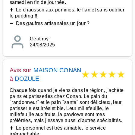
samedi en fin de journée.
➕ Le chausson aux pommes, le flan et sans oublier
le pudding !!
➖ Des gaufres artisanales un jour ?
Geoffroy
24/08/2025
Avis sur
MAISON CONAN
★
★
★
★
★
à
DOZULE
Chaque fois quand je viens dans la région, j'achète
pains et patisseries chez Conan. Le pain du
"randonneur" et le pain "santé" sont délicieux, leur
patisserie est irrésistible. Leur millefeuille, le
millefeuille aux fruits, la pawlowa sont mes
préférées, mais j'essaye aussi d'autres spécialités.
➕ Le personnel est très aimable, le service
irréprochable