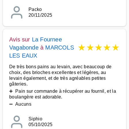
Packo
20/11/2025
Avis sur
La Fournee
★
★
★
★
★
Vagabonde
à
MARCOLS
LES EAUX
De très bons pains au levain, avec beaucoup de
choix, des brioches excellentes et légères, au
levain également, et de très agréables petites
gâteries.
➕ Pain sur commande à récupérer au fournil, et la
boulangère est adorable.
➖ Aucuns
Siphio
05/10/2025