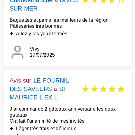
★
★
★
★
☆
Chaudemanche
à
DIVES
SUR MER
Baguettes et pains les meilleurs de la région.
Pâtisseries très bonnes
➕ Allez y les yeux fermés
Vivy
17/07/2025
Avis sur
LE FOURNIL
★
★
★
★
★
DES SAVEURS
à
ST
MAURICE L EXIL
J ai commandé 2 gâteaux anniversaire les deux
gateaux
Ont fait l'unanimité de mes invités
➕ Léger très frais et délicieux