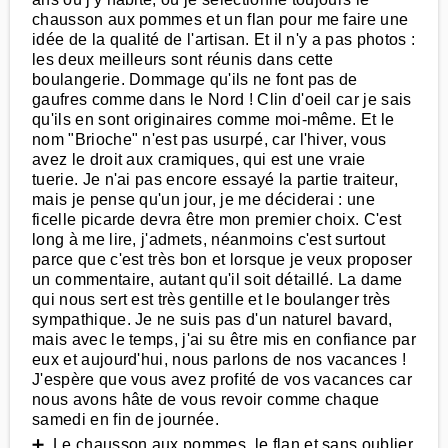
chausson aux pommes et un flan pour me faire une
idée de la qualité de l'artisan. Et il n'y a pas photos :
les deux meilleurs sont réunis dans cette
boulangerie. Dommage qu'ils ne font pas de
gaufres comme dans le Nord ! Clin d'oeil car je sais
qu'ils en sont originaires comme moi-même. Et le
nom "Brioche" n'est pas usurpé, car l'hiver, vous
avez le droit aux cramiques, qui est une vraie
tuerie. Je n'ai pas encore essayé la partie traiteur,
mais je pense qu'un jour, je me déciderai : une
ficelle picarde devra être mon premier choix. C'est
long à me lire, j'admets, néanmoins c'est surtout
parce que c'est très bon et lorsque je veux proposer
un commentaire, autant qu'il soit détaillé. La dame
qui nous sert est très gentille et le boulanger très
sympathique. Je ne suis pas d'un naturel bavard,
mais avec le temps, j'ai su être mis en confiance par
eux et aujourd'hui, nous parlons de nos vacances !
J'espère que vous avez profité de vos vacances car
nous avons hâte de vous revoir comme chaque
samedi en fin de journée.
➕ Le chausson aux pommes, le flan et sans oublier