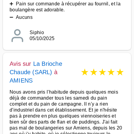
➕ Pain sur commande à récupérer au fournil, et la
boulangère est adorable.
➖ Aucuns
Siphio
05/10/2025
Avis sur
La Brioche
★
★
★
★
★
Chaude (SARL)
à
AMIENS
Nous avons pris l'habitude depuis quelques mois
déjà de commander tous les samedi du pain
complet et du pain de campagne. Il n'y a rien
d'industriel dans cet établissement. Et je n'hésite
pas à prendre en plus quelques viennoiseries et
bien sûr des parts de flan et de puddings. J'ai fait
pas mal de boulangeries sur Amiens, depuis les 20
ans où j'y habite, où je sélectionne toujours le