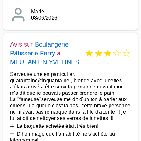
Marie
08/06/2026
Avis sur
Boulangerie
★
★
★
☆
☆
Pâtisserie Ferry
à
MEULAN EN YVELINES
Serveuse une en particulier,
quarantaine/cinquantaine , blonde avec lunettes.
J'étais arrivé à être servi la personne devant moi,
m'a dit que je pouvais passer prendre le pain
La "fameuse"serveuse me dit d'un ton à parler aux
chiens."La queue c'est la bas".cette brave personne
ne m'avait pas remarqué dans la file d'attente '!!!je
lui ai dit de nettoyer ses verres de lunettes !!!
➕ La baguette achetée était très bien!
➖ D'hommage que l'amabilité ne s'achète au
kilogramme!